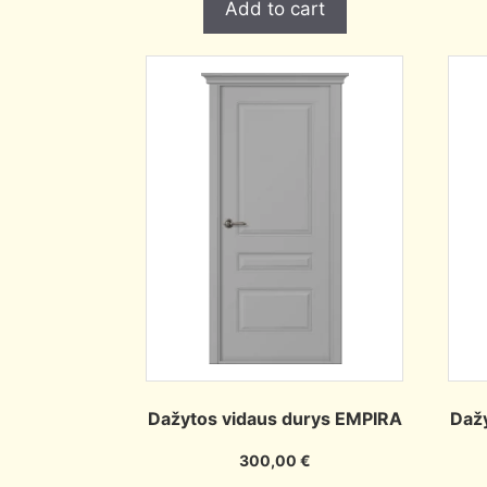
Add to cart
Dažytos vidaus durys EMPIRA
Daž
300,00
€