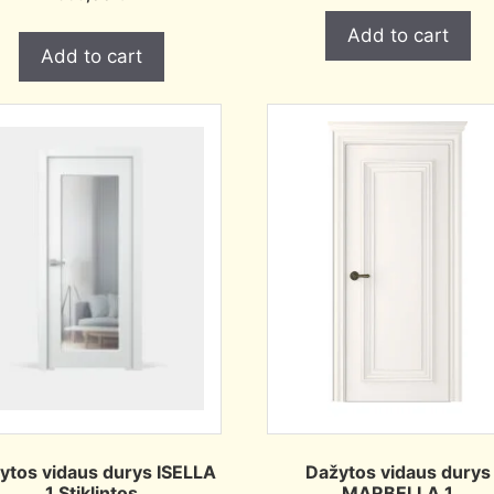
Add to cart
Add to cart
ytos vidaus durys ISELLA
Dažytos vidaus durys
1 Stiklintos
MARBELLA 1