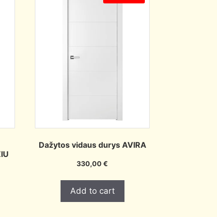
Dažytos vidaus durys AVIRA
IU
330,00
€
Add to cart