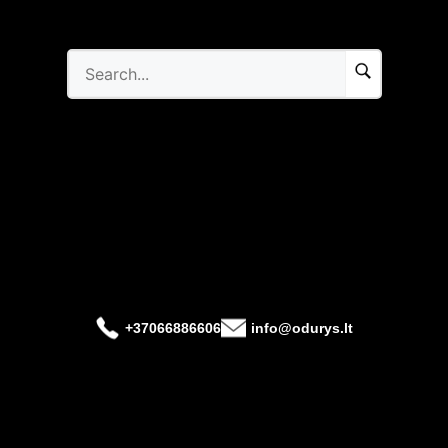
+37066886606
info@odurys.lt