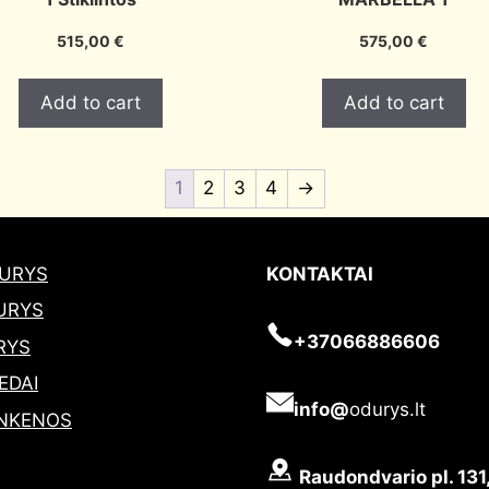
515,00
€
575,00
€
Add to cart
Add to cart
1
2
3
4
→
DURYS
KONTAKTAI
URYS
+37066886606
RYS
EDAI
info@
odurys.lt
NKENOS
Raudondvario pl. 131