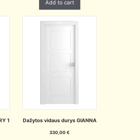
Add to cart
RY 1
Dažytos vidaus durys GIANNA
330,00
€