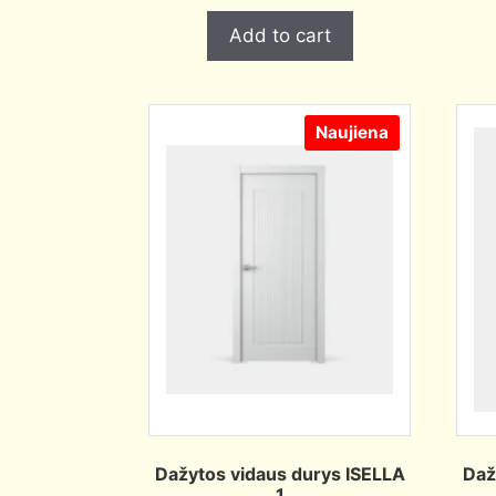
Add to cart
Naujiena
Dažytos vidaus durys ISELLA
Daž
1