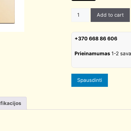
Apyrakčiai
Add to cart
PZ
Q
auksas
+370 668 86 606
CORONA
quantity
Prieinamumas
1-2 sava
Spausdinti
fikacijos