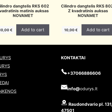
ilindro dangtelis RKS 602
Cilindro dangtelis RKS 80
vadratinis matinis auksas
Z kvadratinis auksas
NOVAMET
NOVAMET
Add to cart
Add to cart
10,00
€
10,00
€
DURYS
KONTAKTAI
URYS
+37066886606
RYS
EDAI
info@
odurys.lt
NKENOS
Raudondvario pl. 131
47501