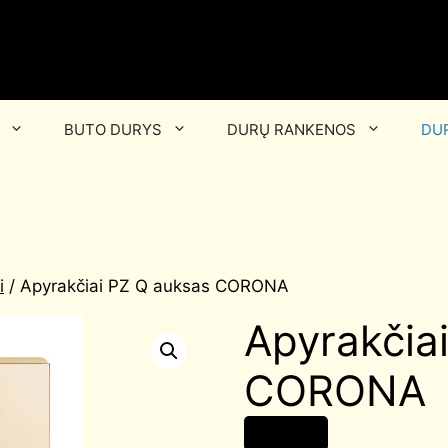
BUTO DURYS
DURŲ RANKENOS
DUR
i
/ Apyrakčiai PZ Q auksas CORONA
Apyrakčia
CORONA
14,00
€