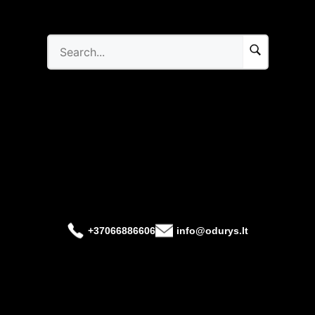
+37066886606
info@odurys.lt