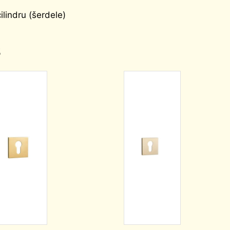
lindru (šerdele)
s