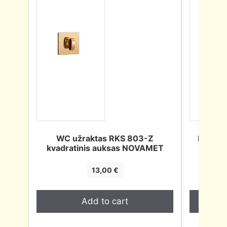
WC užraktas RKS 803-Z
Durų at
kvadratinis auksas NOVAMET
13,00
€
Add to cart