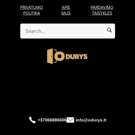
Pereiti
PRIVATUMO
APIE
PARDAVIMO
prie
POLITIKA
MUS
TAISYKLĖS
turinio
+37066886606
info@odurys.lt