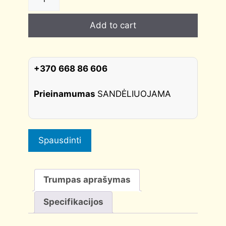
dangtelis
MH-
Add to cart
KH
Morelli
apvalus,
juodas
+370 668 86 606
quantity
Prieinamumas
SANDĖLIUOJAMA
Spausdinti
Trumpas aprašymas
Specifikacijos