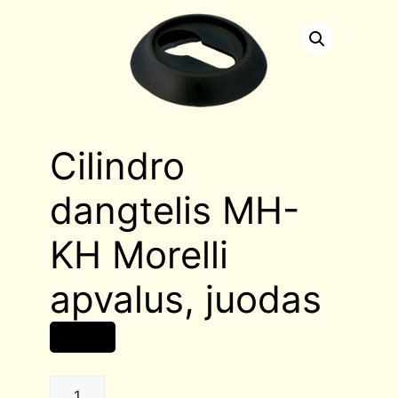
Cilindro
dangtelis MH-
KH Morelli
apvalus, juodas
9,00
€
Cilindro