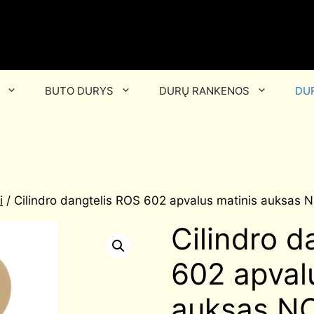
BUTO DURYS
DURŲ RANKENOS
DUR
i
/ Cilindro dangtelis ROS 602 apvalus matinis auksa
Cilindro d
602 apval
auksas N