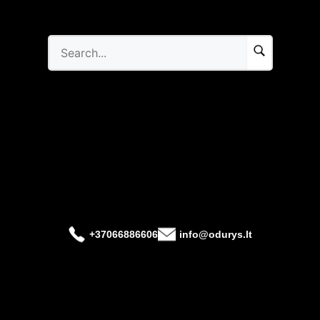
+37066886606
info@odurys.lt