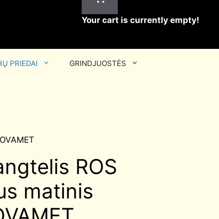
Your cart is currently empty!
Ų PRIEDAI
GRINDJUOSTĖS
s NOVAMET
angtelis ROS
us matinis
OVAMET