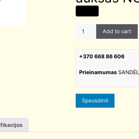
9,00
€
Cilindro
Add to cart
dangtelis
ROS
602
+370 668 86 606
apvalus
matinis
Prieinamumas
SANDĖ
auksas
NOVAMET
quantity
Spausdinti
fikacijos