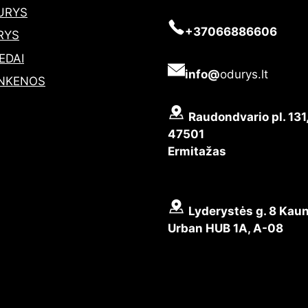
URYS
+37066886606
RYS
EDAI
info@
odurys.lt
NKENOS
Raudondvario pl. 131
47501
Ermitažas
Lyderystės g. 8 Kaun
Urban HUB 1A, A-08