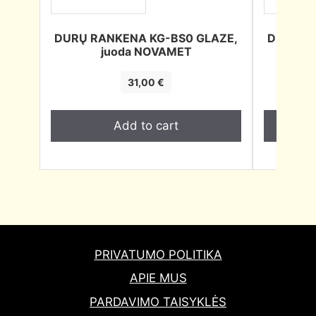
DURŲ RANKENA KG-BS0 GLAZE,
DURŲ R
juoda NOVAMET
BL
31,00
€
Add to cart
PRIVATUMO POLITIKA
APIE MUS
PARDAVIMO TAISYKLĖS