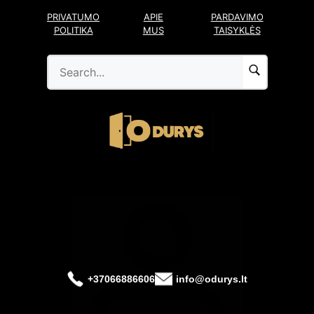
Pereiti
PRIVATUMO
APIE
PARDAVIMO
prie
POLITIKA
MUS
TAISYKLĖS
turinio
+37066886606
info@odurys.lt