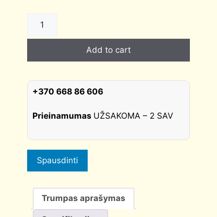
DURŲ
RANKENA
KM-
Add to cart
9S0
MONTTI
auksas
kvadratinė
+370 668 86 606
NOVAMET
quantity
Prieinamumas
UŽSAKOMA – 2 SAV
Spausdinti
Trumpas aprašymas