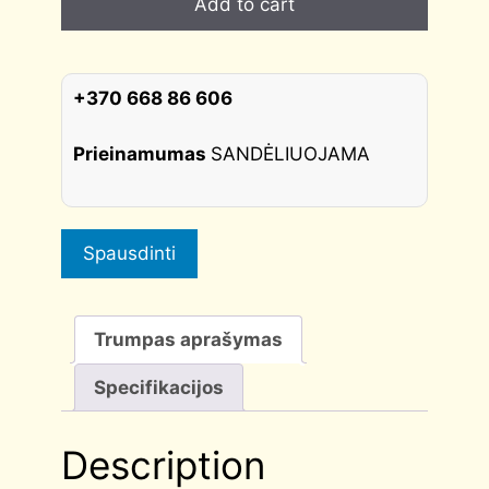
Add to cart
MH-
48
S6
W,
+370 668 86 606
balta
MORELLI
Prieinamumas
SANDĖLIUOJAMA
quantity
Spausdinti
Trumpas aprašymas
Specifikacijos
Description