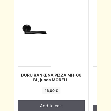
DURŲ RANKENA PIZZA MH-06
DURŲ
BL, juoda MORELLI
HEKTO
16,00
€
Add to cart