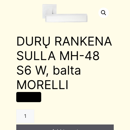
DURŲ RANKENA
SULLA MH-48
S6 W, balta
MORELLI
22,00
€
DURŲ
RANKENA
SULLA