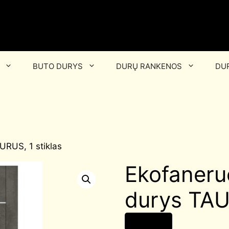
BUTO DURYS
DURŲ RANKENOS
DUR
URUS, 1 stiklas
Ekofaneru
durys TAU
175,00
€