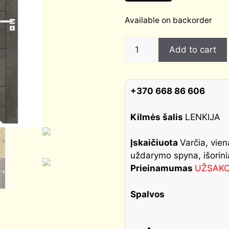
Available on backorder
Ekofaneruotės
Add to cart
vidaus
durys
TAURUS,
+370 668 86 606
1
stiklas
Kilmės šalis
LENKIJA
quantity
Įskaičiuota
Varčia, vien
uždarymo spyna, išorinia
Prieinamumas
UŽSAK
Spalvos