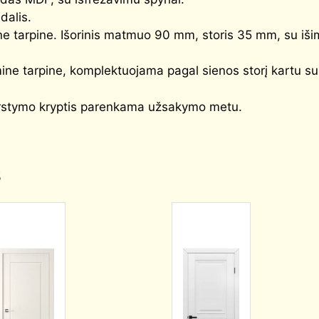
 dalis.
ne tarpine. Išorinis matmuo 90 mm, storis 35 mm, su i
ne tarpine, komplektuojama pagal sienos storį kartu su 
arstymo kryptis parenkama užsakymo metu.
.
s