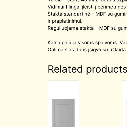
Vidiniai filingai įleisti į perimetrines
Stakta standartinė – MDF su gumi
ir praplatinimui.
Reguliuojama stakta – MDF su gumi
Kaina galioja visoms spalvoms. V
Galima šias duris įsigyti su užlaida
Related product