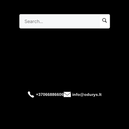
+37066886606
info@odurys.lt