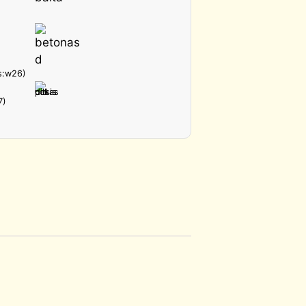
s:w26)
7)