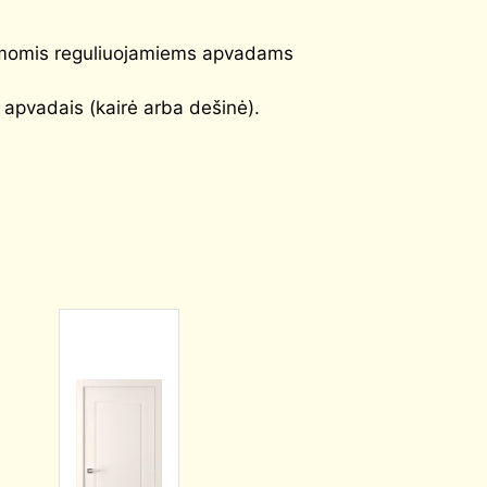
šimomis reguliuojamiems apvadams
apvadais (kairė arba dešinė).