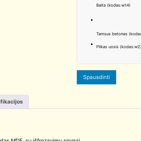
Balta (kodas:w14)
Tamsus betonas (koda
Pilkas uosis (kodas:w2
Spausdinti
fikacijos
ldas MDF, su išfrezavimu spynai.