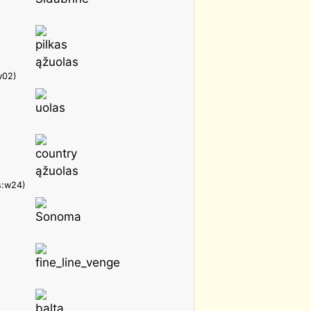
w02)
s:w24)