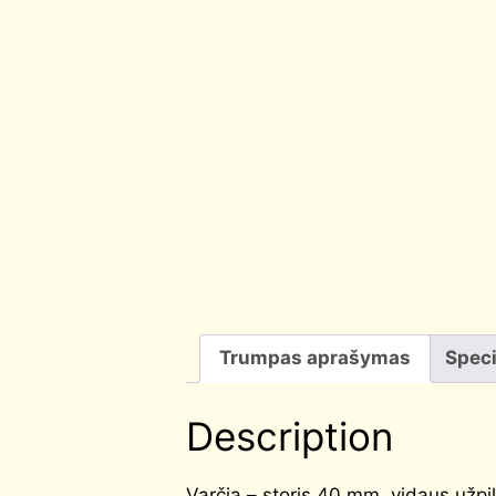
Trumpas aprašymas
Speci
Description
Varčia – storis 40 mm, vidaus užpi