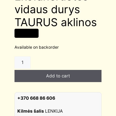
vidaus durys
TAURUS aklinos
175,00
€
Available on backorder
Ekofaneruotės
vidaus
durys
Add to cart
TAURUS
aklinos
quantity
+370 668 86 606
Kilmės šalis
LENKIJA