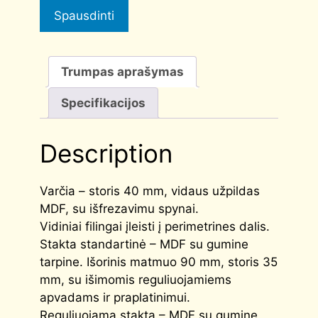
Spausdinti
Trumpas aprašymas
Specifikacijos
Description
Varčia – storis 40 mm, vidaus užpildas
MDF, su išfrezavimu spynai.
Vidiniai filingai įleisti į perimetrines dalis.
Stakta standartinė – MDF su gumine
tarpine. Išorinis matmuo 90 mm, storis 35
mm, su išimomis reguliuojamiems
apvadams ir praplatinimui.
Reguliuojama stakta – MDF su gumine