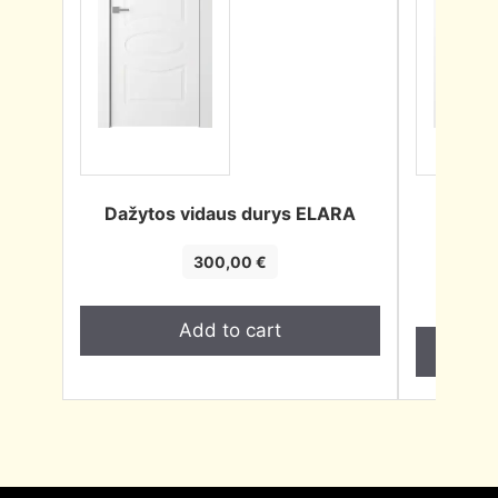
Dažytos vidaus durys ELARA
Dažyt
300,00
€
Add to cart