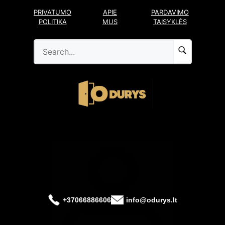
Pereiti
PRIVATUMO
APIE
PARDAVIMO
prie
POLITIKA
MUS
TAISYKLĖS
turinio
+37066886606
info@odurys.lt