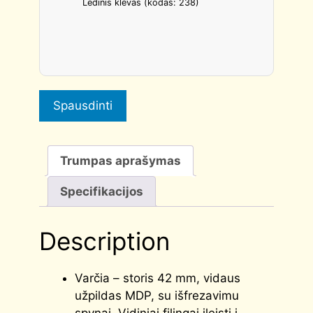
Ledinis klevas (kodas: 238)
Spausdinti
Trumpas aprašymas
Specifikacijos
Description
Varčia – storis 42 mm, vidaus
užpildas MDP, su išfrezavimu
spynai. Vidiniai filingai įleisti į