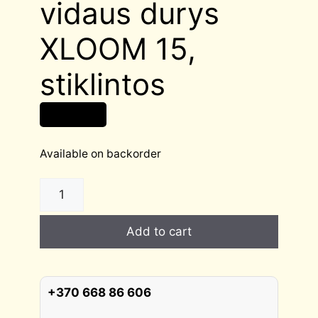
vidaus durys
XLOOM 15,
stiklintos
180,00
€
Available on backorder
Ekofaneruotės
vidaus
durys
Add to cart
XLOOM
15,
stiklintos
quantity
+370 668 86 606