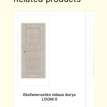
Ekofaneruotės vidaus durys
Dažyt
LOOM 0