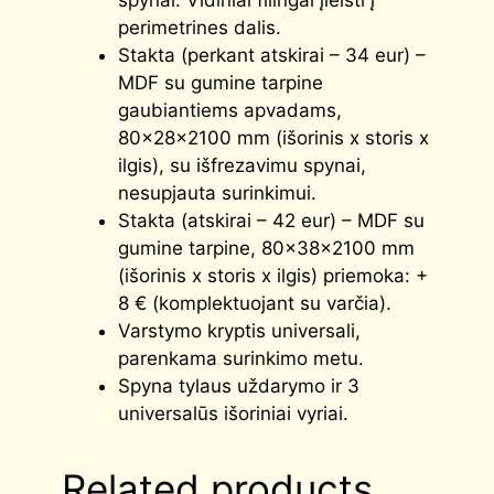
perimetrines dalis.
Stakta (perkant atskirai – 34 eur) –
MDF su gumine tarpine
gaubiantiems apvadams,
80x28x2100 mm (išorinis x storis x
ilgis), su išfrezavimu spynai,
nesupjauta surinkimui.
Stakta (atskirai – 42 eur) – MDF su
gumine tarpine, 80x38x2100 mm
(išorinis x storis x ilgis) priemoka: +
8 € (komplektuojant su varčia).
Varstymo kryptis universali,
parenkama surinkimo metu.
Spyna tylaus uždarymo ir 3
universalūs išoriniai vyriai.
Related products