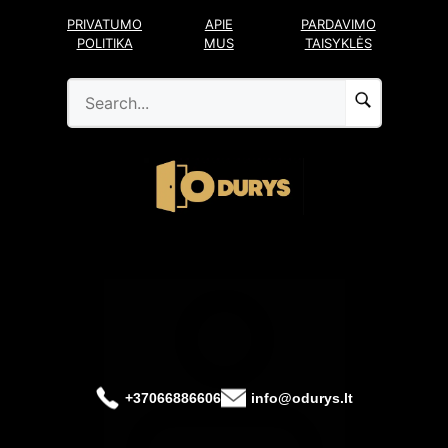
Pereiti
PRIVATUMO
APIE
PARDAVIMO
prie
POLITIKA
MUS
TAISYKLĖS
turinio
+37066886606
info@odurys.lt