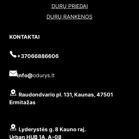
DURŲ PRIEDAI
DURŲ RANKENOS
KONTAKTAI
+37066886606
info@
odurys.lt
Raudondvario pl. 131, Kaunas, 47501
Ermitažas
Lyderystės g. 8 Kauno raj.
Urban HUB 1A, A-08