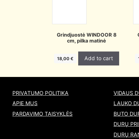
Grindjuostė WINDOOR 8
cm, pilka matinė
Add to cart
18,00
€
PRIVATUMO POLITIKA
VIDAUS 
APIE MUS
LAUKO D
PARDAVIMO TAISYKLĖS
BUTO DU
DURŲ PRI
DURŲ RA