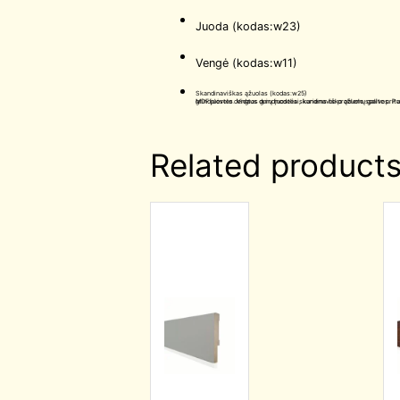
Juoda (kodas:w23)
Vengė (kodas:w11)
Skandinaviškas ąžuolas (kodas:w25)
MDF plėvele dengtos grindjuostės skandinaviško ąžuolo spalvos. Puikus pasirinkimas perkantiems vidaus duris Windoor gamintojo, nes spalvos idealiai atitinka šių durų spalvas. 
Related product