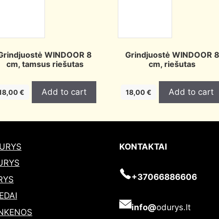
Grindjuostė WINDOOR 8
Grindjuostė WINDOOR 
cm, tamsus riešutas
cm, riešutas
Add to cart
Add to cart
18,00
€
18,00
€
DURYS
KONTAKTAI
URYS
+37066886606
RYS
EDAI
info@
odurys.lt
NKENOS