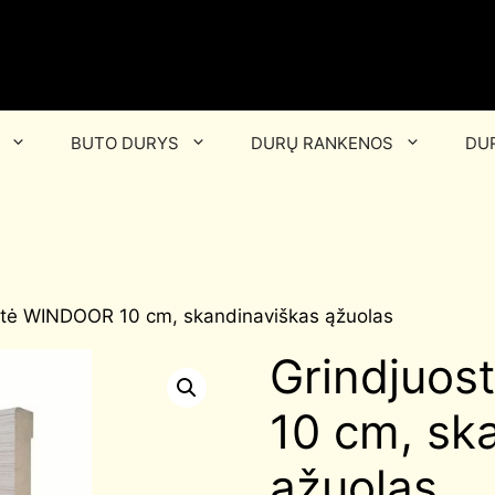
BUTO DURYS
DURŲ RANKENOS
DUR
stė WINDOOR 10 cm, skandinaviškas ąžuolas
Grindjuo
10 cm, sk
ąžuolas