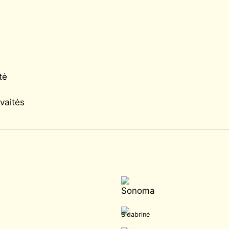
tė
vaitės