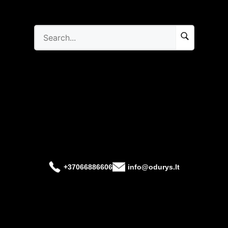
+37066886606
info@odurys.lt