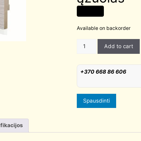
22,00
€
Available on backorder
Grindjuostė
Add to cart
WINDOOR
10
cm,
+370 668 86 606
skandinaviškas
ąžuolas
quantity
Spausdinti
fikacijos