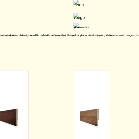
Nėra nieko lengviau, kai renkantis vidaus duris iš karto galite išsirinkti savo pasirinktos durų spalvos grindjuostes. Vidaus durų modeliai, kuriems be problemų galite pritaikyti grindjuostes: Serenity, Vero, Noris, Tai, Ceris, Tessa, Opal, Dallas.Šios grindjuostės tvirtinamos klijuojant.
s