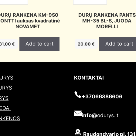
DURŲ RANKENA KM-9S0
DURŲ RANKENA PANTS
ONTTI auksas kvadratinė
MH-35 BL-S, JUODA
NOVAMET
MORELLI
Add to cart
Add to cart
31,00
€
20,00
€
DURYS
KONTAKTAI
URYS
+37066886606
RYS
EDAI
info@
odurys.lt
NKENOS
Raudondvario pl. 131