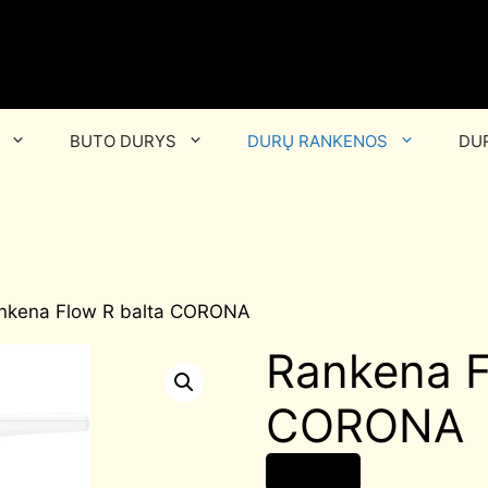
BUTO DURYS
DURŲ RANKENOS
DUR
nkena Flow R balta CORONA
Rankena F
CORONA
42,00
€