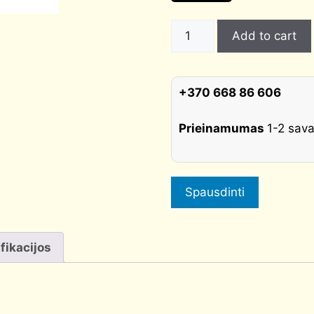
Rankena
Add to cart
Flow
R
balta
+370 668 86 606
CORONA
quantity
Prieinamumas
1-2 sava
Spausdinti
fikacijos