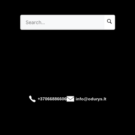
+37066886606
info@odurys.lt