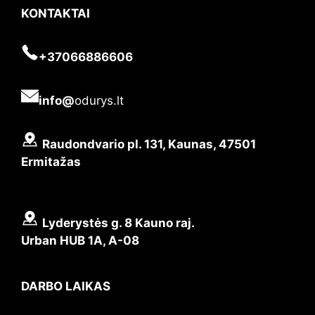
KONTAKTAI
+37066886606
info@
odurys.lt
Raudondvario pl. 131, Kaunas, 47501
Ermitažas
Lyderystės g. 8 Kauno raj.
Urban HUB 1A, A-08
DARBO LAIKAS