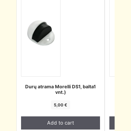
Durų atrama Morelli DS1, balta1
Durų
vnt.)
sendi
5,00
€
Add to cart