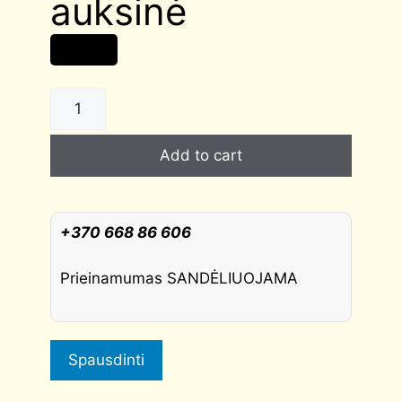
auksinė
8,00
€
Spyna
WC
su
Add to cart
plokštele
Morelli-
Vinelli
(tylaus
+370 668 86 606
uždarymo),
auksinė
Prieinamumas SANDĖLIUOJAMA
quantity
Spausdinti