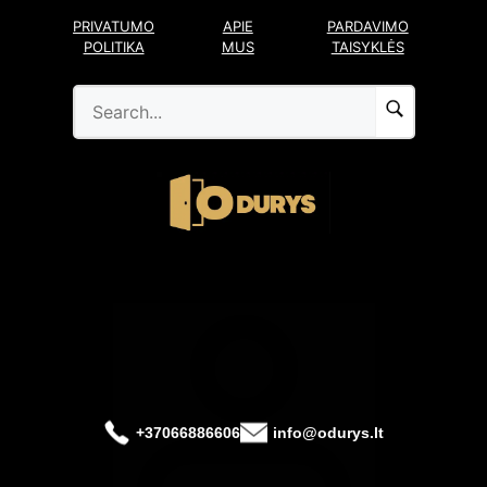
Pereiti
PRIVATUMO
APIE
PARDAVIMO
prie
POLITIKA
MUS
TAISYKLĖS
turinio
+37066886606
info@odurys.lt