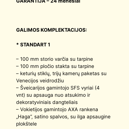
GARANTIJA – 24 mėnesiai
GALIMOS KOMPLEKTACIJOS:
* STANDART 1
– 100 mm storio varčia su tarpine
– 100 mm pločio stakta su tarpine
– keturių stiklų, trijų kamerų paketas su
Venecijos veidrodžiu
– Šveicarijos gamintojo SFS vyriai (4
vnt) su apsauga nuo atsukimo ir
dekoratyviniais dangteliais
– Vokietijos gamintojo AXA rankena
„Haga”, satino spalvos, su ilga apsaugine
plokštele