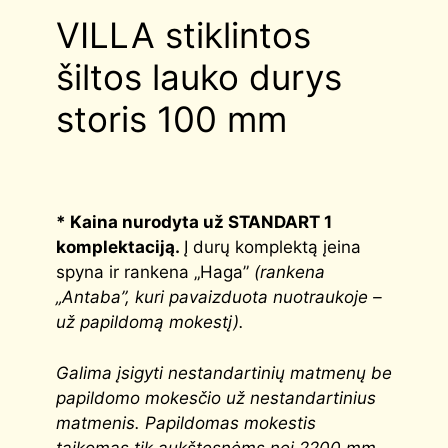
VILLA stiklintos
šiltos lauko durys
storis 100 mm
* Kaina nurodyta už STANDART 1
komplektaciją.
Į durų komplektą įeina
spyna ir rankena „Haga”
(rankena
„Antaba”, kuri pavaizduota nuotraukoje –
už papildomą mokestį).
G
alima įsigyti nestandartinių matmenų be
papildomo mokesčio už nestandartinius
matmenis. Papildomas mokestis
taikomas tik aukštesnėms nei 2200 mm