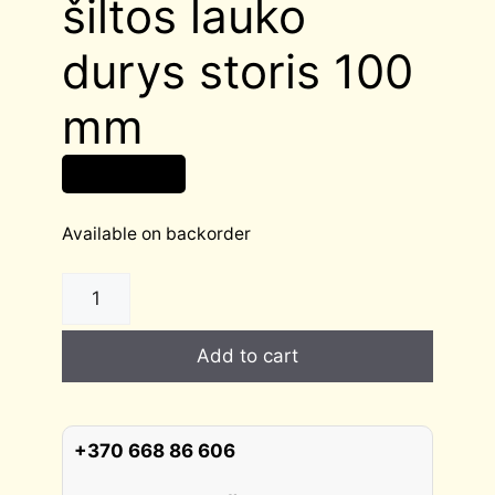
šiltos lauko
durys storis 100
mm
2 039,00
€
Available on backorder
VILLA
stiklintos
šiltos
Add to cart
lauko
durys
storis
100
+370 668 86 606
mm