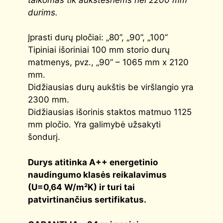
durims.
Įprasti durų pločiai: „80”, „90”, „100”
Tipiniai išoriniai 100 mm storio durų
matmenys, pvz., „90” – 1065 mm x 2120
mm.
Didžiausias durų aukštis be viršlangio yra
2300 mm.
Didžiausias išorinis staktos matmuo 1125
mm pločio. Yra galimybė užsakyti
šondurį.
Durys atitinka
A++
energetinio
naudingumo klasės reikalavimus
(
U=0,64 W/m²K
) ir turi tai
patvirtinančius sertifikatus.