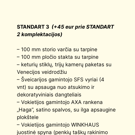
STANDART 3
(+45 eur prie STANDART
2 komplektacijos)
– 100 mm storio varčia su tarpine
– 100 mm pločio stakta su tarpine
– keturių stiklų, trijų kamerų paketas su
Venecijos veidrodžiu
– Šveicarijos gamintojo SFS vyriai (4
vnt) su apsauga nuo atsukimo ir
dekoratyviniais dangteliais
– Vokietijos gamintojo AXA rankena
„Haga”, satino spalvos, su ilga apsaugine
plokštele
– Vokietijos gamintojo WINKHAUS
juostinė spyna (penkių taškų rakinimo