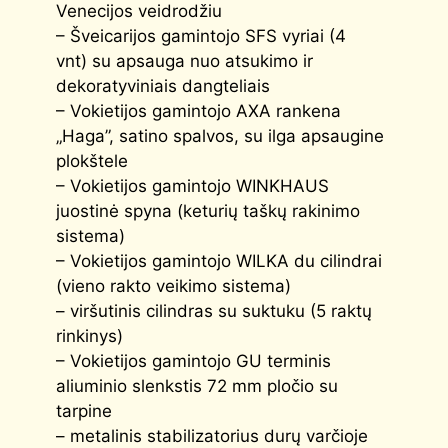
Venecijos veidrodžiu
– Šveicarijos gamintojo SFS vyriai (4
vnt) su apsauga nuo atsukimo ir
dekoratyviniais dangteliais
– Vokietijos gamintojo AXA rankena
„Haga”, satino spalvos, su ilga apsaugine
plokštele
– Vokietijos gamintojo WINKHAUS
juostinė spyna (keturių taškų rakinimo
sistema)
– Vokietijos gamintojo WILKA du cilindrai
(vieno rakto veikimo sistema)
– viršutinis cilindras su suktuku (5 raktų
rinkinys)
– Vokietijos gamintojo GU terminis
aliuminio slenkstis 72 mm pločio su
tarpine
– metalinis stabilizatorius durų varčioje