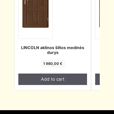
LINCOLN aklinos šiltos medinės
CORBY
durys
1 980,00
€
Add to cart