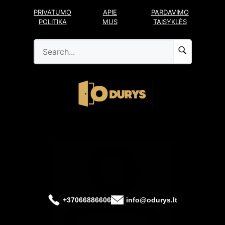
Pereiti
PRIVATUMO
APIE
PARDAVIMO
prie
POLITIKA
MUS
TAISYKLĖS
turinio
+37066886606
info@odurys.lt