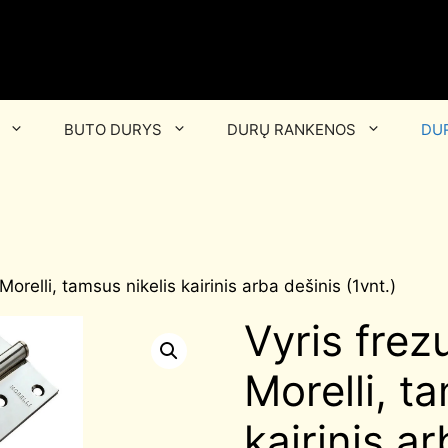
BUTO DURYS
DURŲ RANKENOS
DUR
orelli, tamsus nikelis kairinis arba dešinis (1vnt.)
Vyris fre
Morelli, t
kairinis a