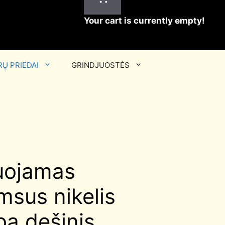
Your cart is currently empty!
Ų PRIEDAI
GRINDJUOSTĖS
zuojamas
amsus nikelis
rba dešinis