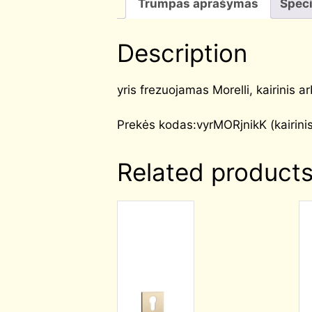
Trumpas aprašymas
Speci
Description
yris frezuojamas Morelli, kairinis a
Prekės kodas:vyrMORjnikK (kairinis
Related product