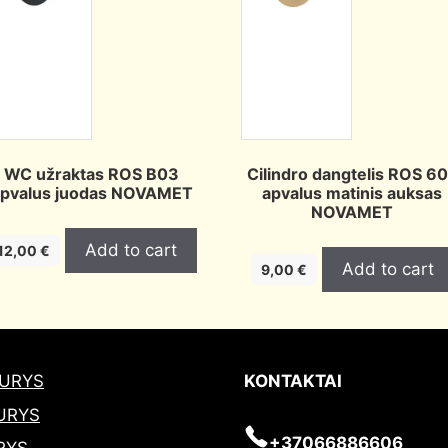
WC užraktas ROS B03
Cilindro dangtelis ROS 6
pvalus juodas NOVAMET
apvalus matinis auksas
NOVAMET
Add to cart
12,00
€
Add to cart
9,00
€
DURYS
KONTAKTAI
URYS
+37066886606