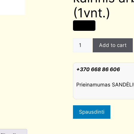
(1vnt.)
3,00
€
Vyris
Add to cart
frezuojamas
Morelli,
tamsus
+370 668 86 606
nikelis
kairinis
Prieinamumas SANDĖ
arba
dešinis
(1vnt.)
quantity
Spausdinti