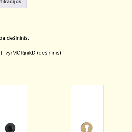
fikacijos
rba dešininis.
), vyrMORjnikD (dešininis)
s