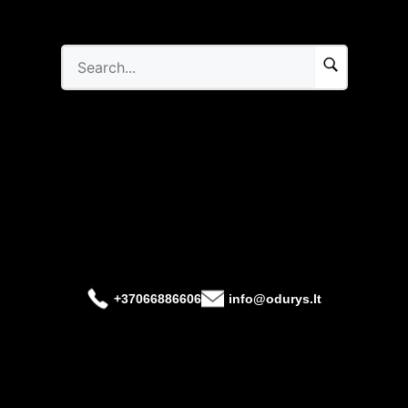
+37066886606
info@odurys.lt