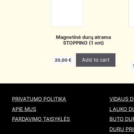
Magnetinė durų atrama
STOPPINO (1 vnt)
Add to cart
20,00
€
PRIVATUMO POLITIKA
VIDAUS 
APIE MUS
LAUKO D
PARDAVIMO TAISYKLĖS
BUTO DU
DURŲ PRI