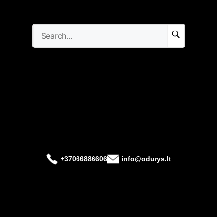
+37066886606
info@odurys.lt