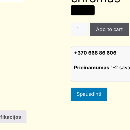
21,00
€
WC
Add to cart
suktukai
APRILE
R7S
+370 668 86 606
AT
poliruotas
Prieinamumas
1-2 sava
chromas
quantity
Spausdinti
fikacijos