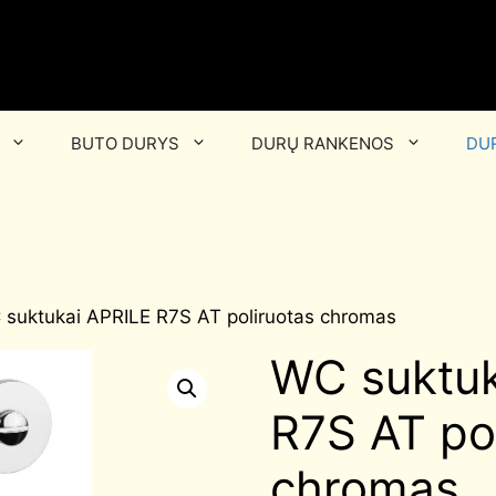
BUTO DURYS
DURŲ RANKENOS
DUR
 suktukai APRILE R7S AT poliruotas chromas
WC suktuk
R7S AT po
chromas