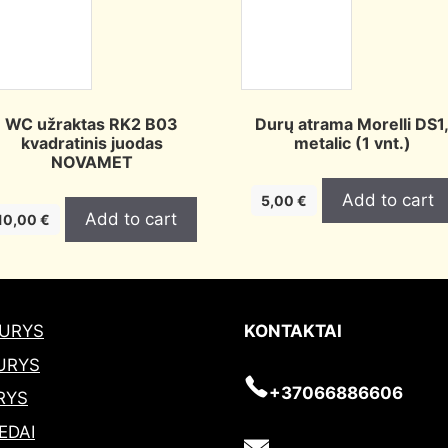
WC užraktas RK2 B03
Durų atrama Morelli DS1
kvadratinis juodas
metalic (1 vnt.)
NOVAMET
Add to cart
5,00
€
Add to cart
10,00
€
DURYS
KONTAKTAI
URYS
+37066886606
RYS
EDAI