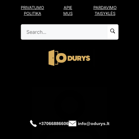
Pereiti
PRIVATUMO
APIE
PARDAVIMO
prie
POLITIKA
MUS
TAISYKLĖS
turinio
+37066886606
info@odurys.lt