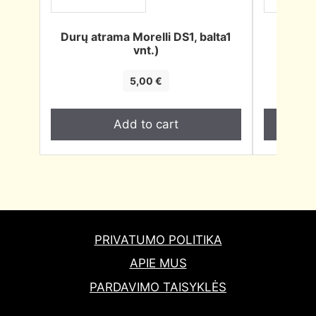
Durų atrama Morelli DS1, balta1
Durų
vnt.)
sendi
5,00
€
Add to cart
PRIVATUMO POLITIKA
APIE MUS
PARDAVIMO TAISYKLĖS