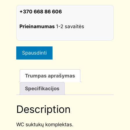
matinis
chromas
+370 668 86 606
quantity
Prieinamumas
1-2 savaitės
Spausdinti
Trumpas aprašymas
Specifikacijos
Description
WC suktukų komplektas.