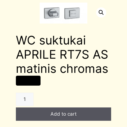
WC suktukai
APRILE RT7S AS
matinis chromas
24,00
€
WC
suktukai
APRILE
Add to cart
RT7S
AS