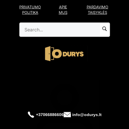
Pereiti
PRIVATUMO
APIE
PARDAVIMO
prie
POLITIKA
MUS
TAISYKLĖS
turinio
+37066886606
info@odurys.lt