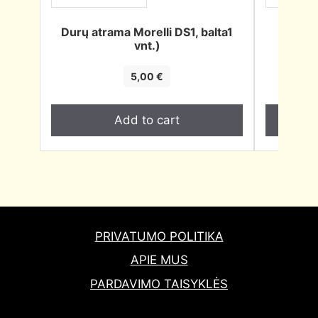
Durų atrama Morelli DS1, balta1
WC 
vnt.)
kvadra
5,00
€
Add to cart
PRIVATUMO POLITIKA
APIE MUS
PARDAVIMO TAISYKLĖS