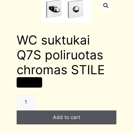
WC suktukai
Q7S poliruotas
chromas STILE
22,00
€
WC
suktukai
Q7S
Add to cart
poliruotas
chromas