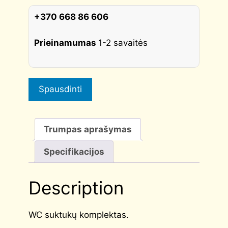
STILE
quantity
+370 668 86 606
Prieinamumas
1-2 savaitės
Spausdinti
Trumpas aprašymas
Specifikacijos
Description
WC suktukų komplektas.