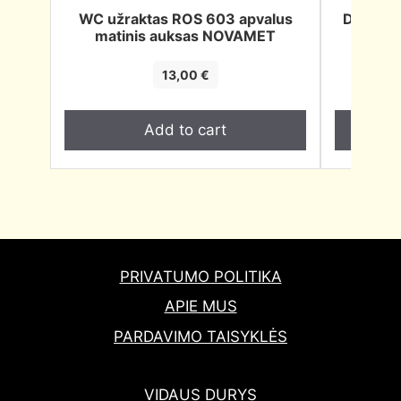
WC užraktas ROS 603 apvalus
Durų atr
matinis auksas NOVAMET
13,00
€
Add to cart
PRIVATUMO POLITIKA
APIE MUS
PARDAVIMO TAISYKLĖS
VIDAUS DURYS