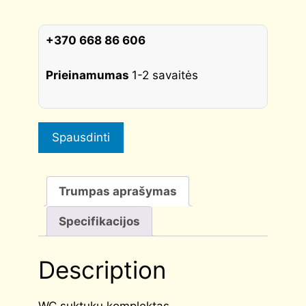
CORONA
quantity
+370 668 86 606
Prieinamumas
1-2 savaitės
Spausdinti
Trumpas aprašymas
Specifikacijos
Description
WC suktukų komplektas