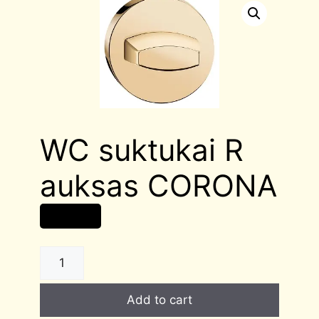
WC suktukai R
auksas CORONA
22,00
€
WC
suktukai
R
Add to cart
auksas