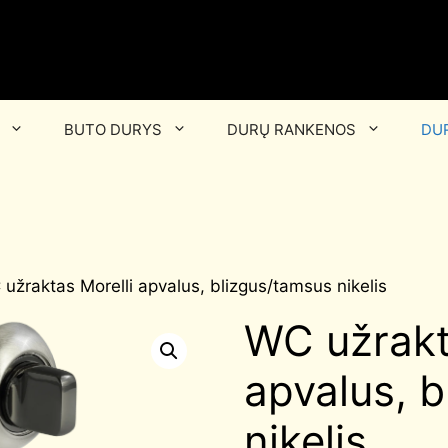
BUTO DURYS
DURŲ RANKENOS
DUR
užraktas Morelli apvalus, blizgus/tamsus nikelis
WC užrakt
apvalus, 
nikelis