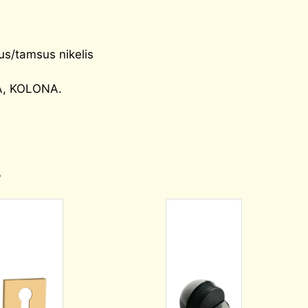
us/tamsus nikelis
A, KOLONA.
s