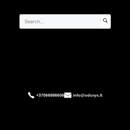
+37066886606
info@odurys.lt