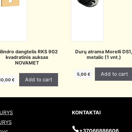
ilindro dangtelis RKS 902
Durų atrama Morelli DS1
kvadratinis auksas
metalic (1 vnt.)
NOVAMET
Add to cart
5,00
€
Add to cart
10,00
€
DURYS
KONTAKTAI
URYS
+37066886606