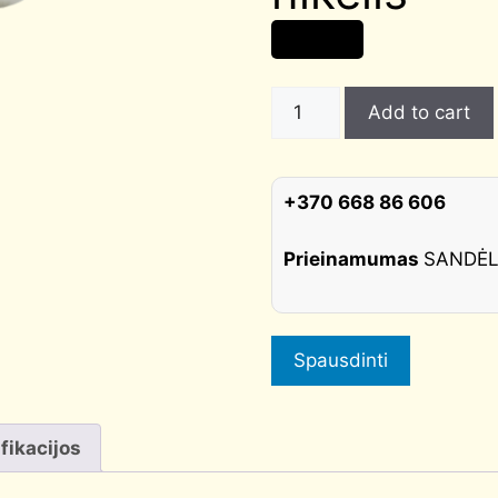
12,00
€
WC
Add to cart
užraktas
Morelli
apvalus,
+370 668 86 606
blizgus/tamsus
nikelis
Prieinamumas
SANDĖ
quantity
Spausdinti
fikacijos