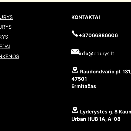
DURYS
KONTAKTAI
URYS
+37066886606
RYS
EDAI
info@
odurys.lt
NKENOS
Raudondvario pl. 131
47501
Ermitažas
Lyderystės g. 8 Kaun
Urban HUB 1A, A-08