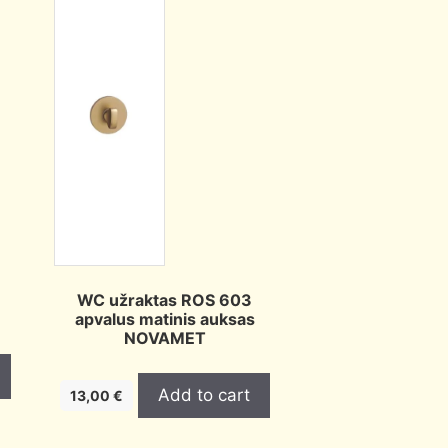
WC užraktas ROS 603
apvalus matinis auksas
NOVAMET
Add to cart
13,00
€