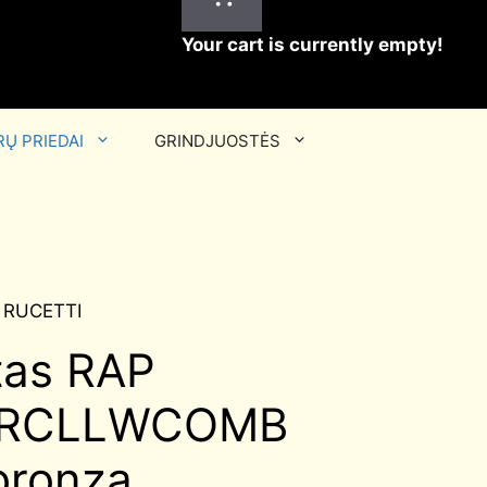
Your cart is currently empty!
Ų PRIEDAI
GRINDJUOSTĖS
a RUCETTI
tas RAP
L RCLLWCOMB
bronza