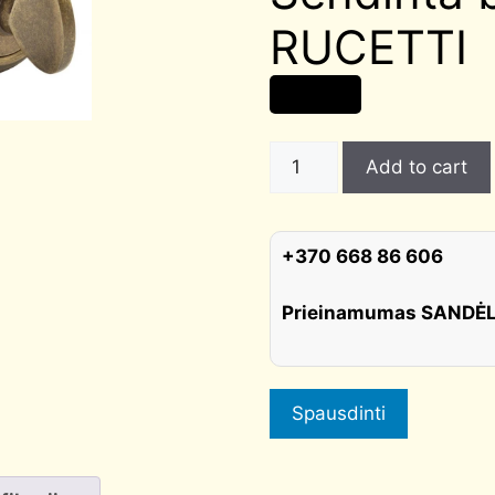
RUCETTI
15,00
€
WC
Add to cart
užraktas
RAP
Classic-
+370 668 86 606
L
RCLLWCOMB
Prieinamumas SANDĖ
Sendinta
bronza
RUCETTI
quantity
Spausdinti