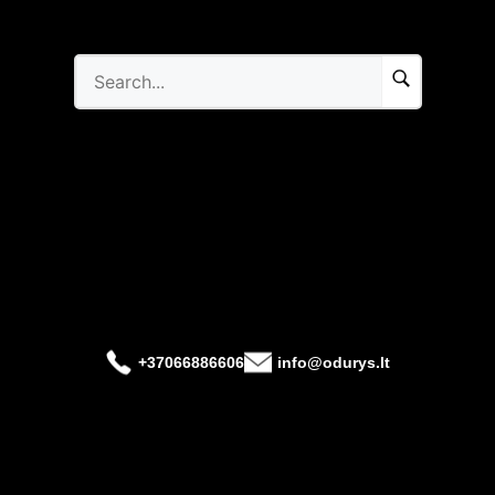
+37066886606
info@odurys.lt