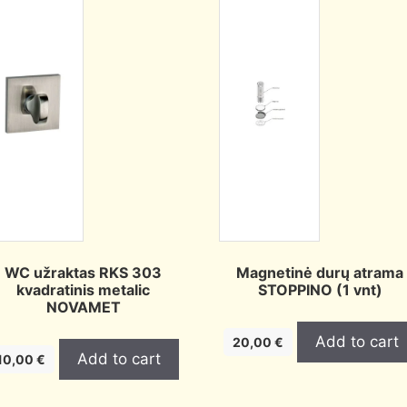
WC užraktas RKS 303
Magnetinė durų atrama
kvadratinis metalic
STOPPINO (1 vnt)
NOVAMET
Add to cart
20,00
€
Add to cart
10,00
€