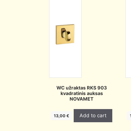
WC užraktas RKS 903
kvadratinis auksas
NOVAMET
Add to cart
13,00
€