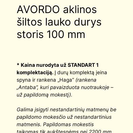
AVORDO aklinos
šiltos lauko durys
storis 100 mm
* Kaina nurodyta už STANDART 1
komplektaciją.
Į durų komplektą įeina
spyna ir rankena „Haga”
(rankena
„Antaba”, kuri pavaizduota nuotraukoje –
už papildomą mokestį).
G
alima įsigyti nestandartinių matmenų be
papildomo mokesčio už nestandartinius
matmenis. Papildomas mokestis
taikomas tik aukštesnėms nei 2200 mm