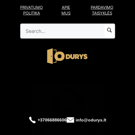
Pereiti
PRIVATUMO
APIE
PARDAVIMO
prie
POLITIKA
MUS
TAISYKLĖS
turinio
+37066886606
info@odurys.lt