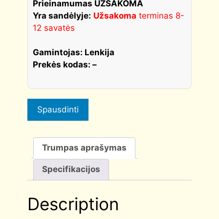
quantity
Prieinamumas UŽSAKOMA
Yra sandėlyje:
Užsakoma
terminas 8-
12 savatės
Gamintojas: Lenkija
Prekės kodas: –
Spausdinti
Trumpas aprašymas
Specifikacijos
Description