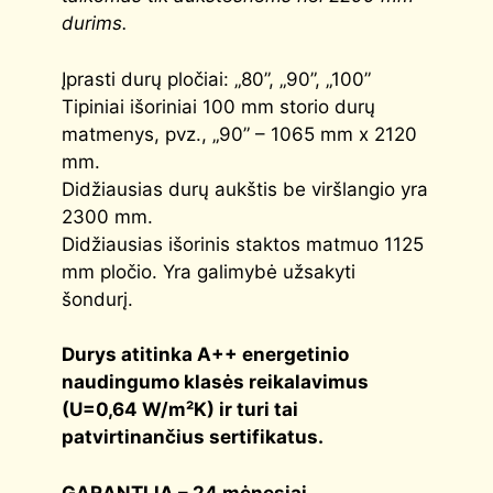
durims.
Įprasti durų pločiai: „80”, „90”, „100”
Tipiniai išoriniai 100 mm storio durų
matmenys, pvz., „90” – 1065 mm x 2120
mm.
Didžiausias durų aukštis be viršlangio yra
2300 mm.
Didžiausias išorinis staktos matmuo 1125
mm pločio. Yra galimybė užsakyti
šondurį.
Durys atitinka
A++
energetinio
naudingumo klasės reikalavimus
(
U=0,64 W/m²K
) ir turi tai
patvirtinančius sertifikatus.
GARANTIJA – 24 mėnesiai