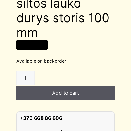
šiltos lauko
durys storis 100
mm
1 770,00
€
Available on backorder
AVORDO
aklinos
šiltos
Add to cart
lauko
durys
storis
100
+370 668 86 606
mm