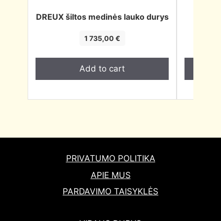
DREUX šiltos medinės lauko durys
BOLTON
1 735,00
€
Add to cart
PRIVATUMO POLITIKA
APIE MUS
PARDAVIMO TAISYKLĖS