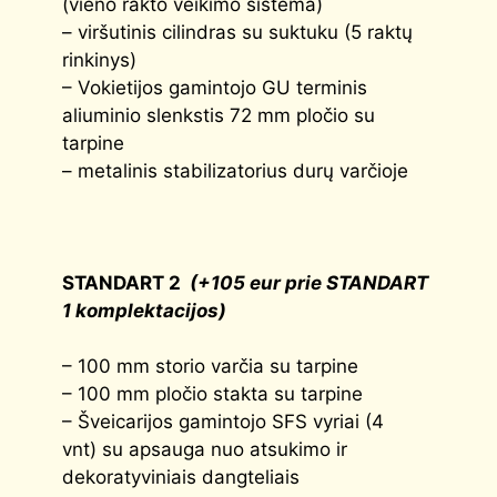
(vieno rakto veikimo sistema)
– viršutinis cilindras su suktuku (5 raktų
rinkinys)
– Vokietijos gamintojo GU terminis
aliuminio slenkstis 72 mm pločio su
tarpine
– metalinis stabilizatorius durų varčioje
STANDART 2
(+105 eur prie STANDART
1 komplektacijos)
– 100 mm storio varčia su tarpine
– 100 mm pločio stakta su tarpine
– Šveicarijos gamintojo SFS vyriai (4
vnt) su apsauga nuo atsukimo ir
dekoratyviniais dangteliais