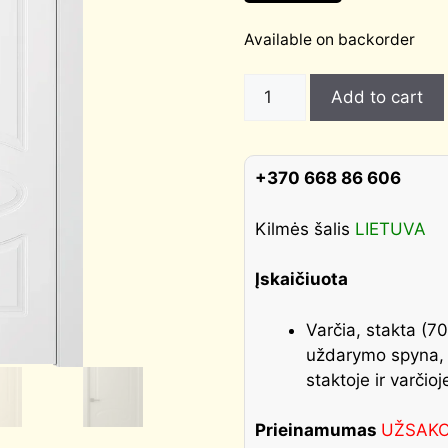
Available on backorder
Dažytos
Add to cart
vidaus
durys
ELARA
+370 668 86 606
quantity
Kilmės šalis
LIETUVA
Įskaičiuota
Varčia, stakta (70
uždarymo spyna, iš
staktoje ir varčioj
Prieinamumas
UŽSAK