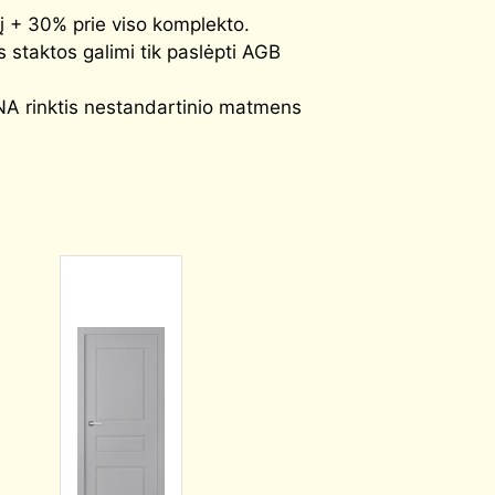
į + 30% prie viso komplekto.
s staktos galimi tik paslėpti AGB
A rinktis nestandartinio matmens