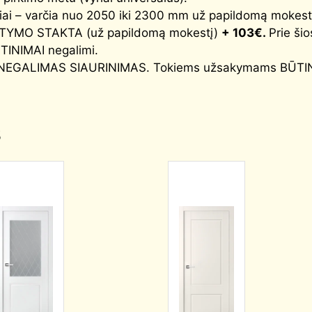
čiai – varčia nuo 2050 iki 2300 mm už papildomą mokest
TYMO STAKTA (už papildomą mokestį)
+ 103€.
Prie šio
ŠTINIMAI negalimi.
tą, NEGALIMAS SIAURINIMAS. Tokiems užsakymams BŪTIN
s