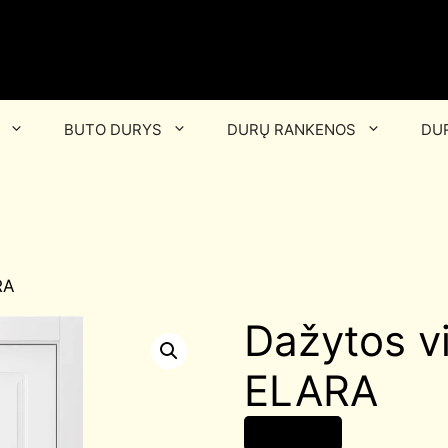
BUTO DURYS
DURŲ RANKENOS
DUR
RA
Dažytos v
ELARA
300,00
€