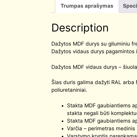
Trumpas aprašymas
Speci
Description
Dažytos MDF durys su giluminiu fr
Dažytos vidaus durys pagamintos i
Dažytos MDF vidaus durys – šiuolaik
Šias duris galima dažyti RAL arba 
poliuretaniniai.
Stakta MDF gaubiantiems apv
stakta negali būti komplektu
Stakta MDF gaubiantiems apv
Varčia – perimetras medinis
Varstymo kryptis parenkama p