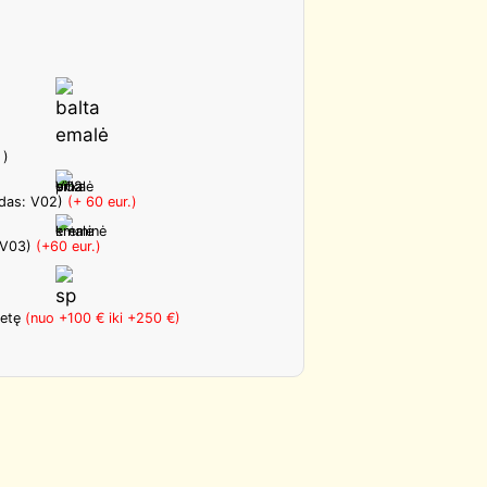
 )
kodas: V02)
(+ 60 eur.)
 V03)
(+60 eur.)
letę
(nuo +100 € iki +250 €)