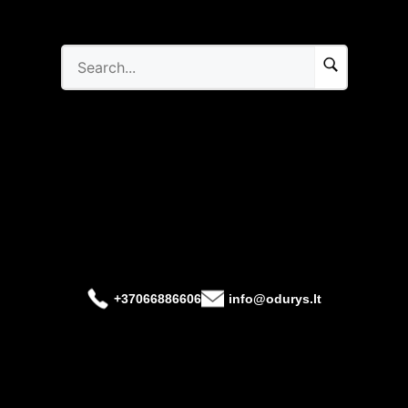
+37066886606
info@odurys.lt