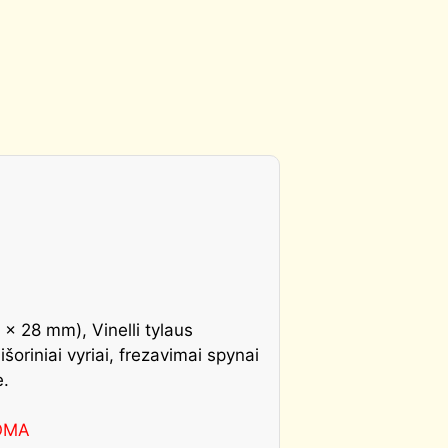
 x 28 mm), Vinelli tylaus
oriniai vyriai, frezavimai spynai
e.
OMA