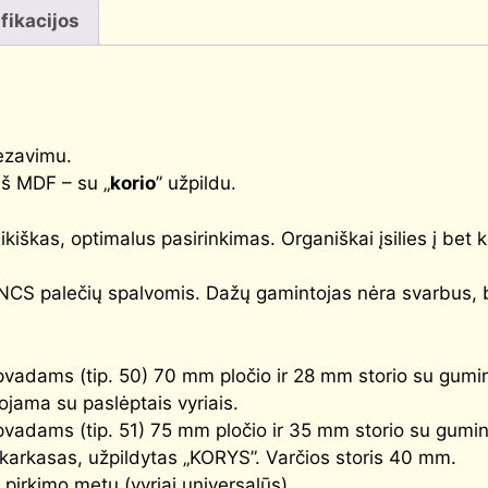
fikacijos
ezavimu.
š MDF – su „
korio
” užpildu.
iškas, optimalus pasirinkimas. Organiškai įsilies į bet ko
NCS palečių spalvomis. Dažų gamintojas nėra svarbus, bet
adams (tip. 50) 70 mm pločio ir 28 mm storio su gumine
ojama su paslėptais vyriais.
adams (tip. 51) 75 mm pločio ir 35 mm storio su gumine
 karkasas, užpildytas „KORYS”. Varčios storis 40 mm.
irkimo metu (vyriai universalūs).