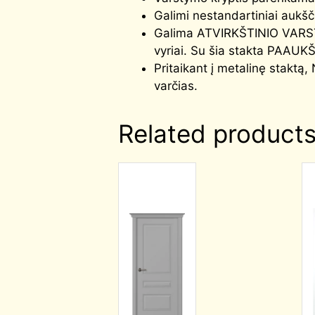
Galimi nestandartiniai aukš
Galima ATVIRKŠTINIO VARS
vyriai. Su šia stakta PAAUK
Pritaikant į metalinę stak
varčias.
Related product