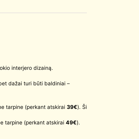
kio interjero dizainą.
 dažai turi būti baldiniai –
 tarpine (perkant atskirai
39€
). Ši
 tarpine (perkant atskirai
49€
).