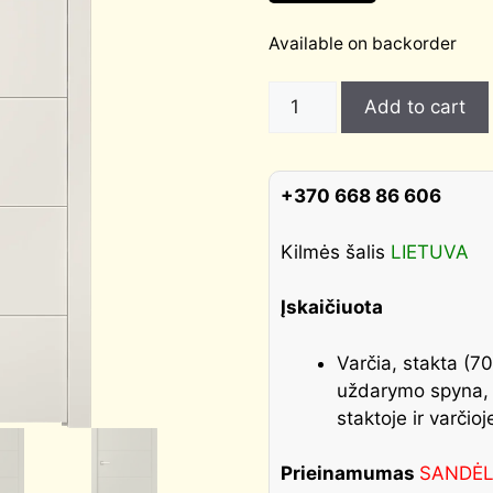
Available on backorder
Dažytos
Add to cart
vidaus
durys
MIRETO
+370 668 86 606
quantity
Kilmės šalis
LIETUVA
Įskaičiuota
Varčia, stakta (70
uždarymo spyna, iš
staktoje ir varčioj
Prieinamumas
SANDĖ