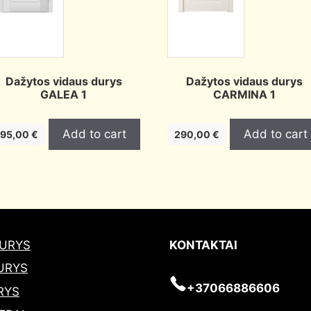
Dažytos vidaus durys
Dažytos vidaus durys
GALEA 1
CARMINA 1
Add to cart
Add to cart
295,00
€
290,00
€
DURYS
KONTAKTAI
URYS
+37066886606
RYS