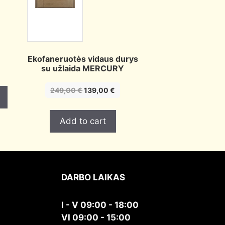
Ekofaneruotės vidaus durys
su užlaida MERCURY
Original
Current
249,00
€
139,00
€
price
price
was:
is:
Add to cart
249,00 €.
139,00 €.
DARBO LAIKAS
I - V 09:00 - 18:00
VI 09:00 - 15:00