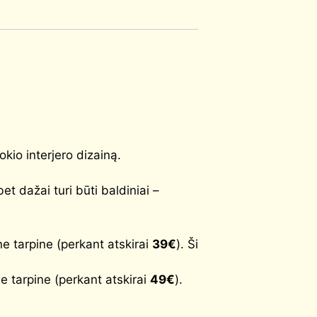
kio interjero dizainą.
 dažai turi būti baldiniai –
 tarpine (perkant atskirai
39€
). Ši
 tarpine (perkant atskirai
49€
).