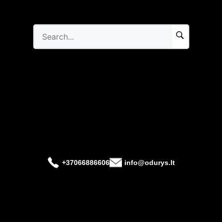
+37066886606
info@odurys.lt