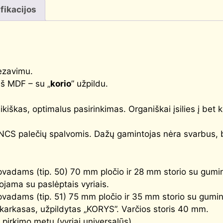
fikacijos
ezavimu.
š MDF – su „
korio
” užpildu.
iškas, optimalus pasirinkimas. Organiškai įsilies į bet ko
NCS palečių spalvomis. Dažų gamintojas nėra svarbus, bet
adams (tip. 50) 70 mm pločio ir 28 mm storio su gumine
ojama su paslėptais vyriais.
adams (tip. 51) 75 mm pločio ir 35 mm storio su gumine
 karkasas, užpildytas „KORYS”. Varčios storis 40 mm.
irkimo metu (vyriai universalūs).