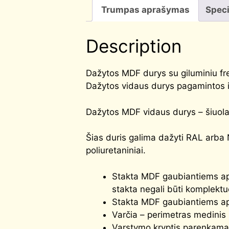
Trumpas aprašymas
Speci
Description
Dažytos MDF durys su giluminiu fr
Dažytos vidaus durys pagamintos i
Dažytos MDF vidaus durys – šiuolaik
Šias duris galima dažyti RAL arba 
poliuretaniniai.
Stakta MDF gaubiantiems apv
stakta negali būti komplektu
Stakta MDF gaubiantiems apv
Varčia – perimetras medinis
Varstymo kryptis parenkama p