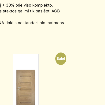
į + 30% prie viso komplekto.
os staktos galimi tik paslėpti AGB
A rinktis nestandartinio matmens
Sale!