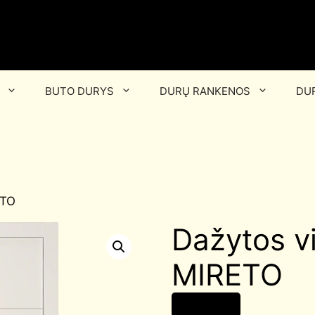
BUTO DURYS
DURŲ RANKENOS
DUR
ETO
Dažytos v
MIRETO
300,00
€