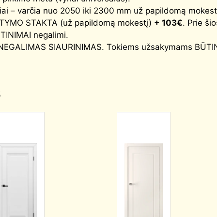
čiai – varčia nuo 2050 iki 2300 mm už papildomą mokest
TYMO STAKTA (už papildomą mokestį)
+ 103€
. Prie ši
ŠTINIMAI negalimi.
tą, NEGALIMAS SIAURINIMAS. Tokiems užsakymams BŪTIN
s