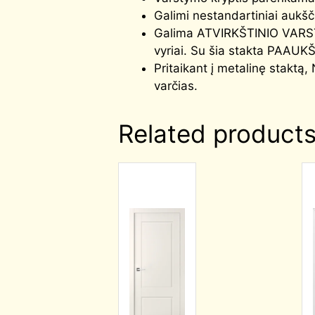
Galimi nestandartiniai aukš
Galima ATVIRKŠTINIO VARS
vyriai. Su šia stakta PAAUK
Pritaikant į metalinę stak
varčias.
Related product