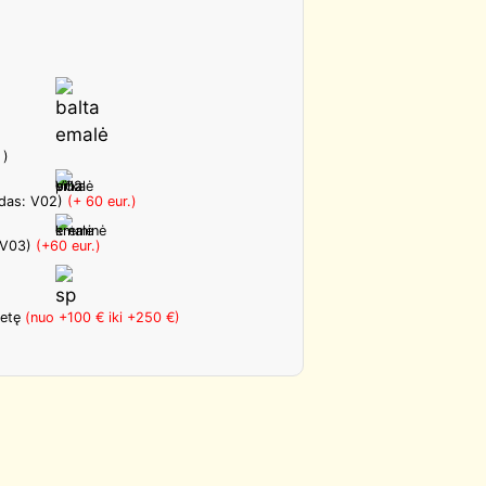
 )
kodas: V02)
(+ 60 eur.)
 V03)
(+60 eur.)
letę
(nuo +100 € iki +250 €)