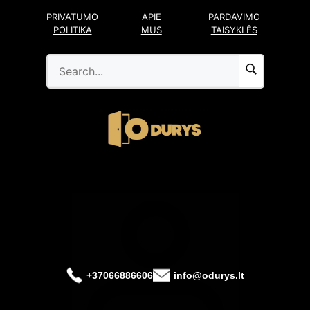
Pereiti
PRIVATUMO
APIE
PARDAVIMO
prie
POLITIKA
MUS
TAISYKLĖS
turinio
+37066886606
info@odurys.lt