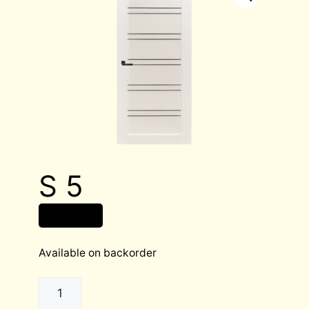
S 5
159,00
€
Available on backorder
S
5