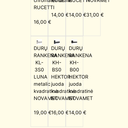
chromas/metalic
RUCETTI
RUCETTI
NOVAMET
RUCETTI
14,00
€
14,00
€
31,00
€
16,00
€
DURŲ
DURŲ
DURŲ
RANKENA
RANKENA
RANKENA
KL-
KH-
KH-
3S0
BS0
B00
LUNA
HEKTOR
HEKTOR
metalic
juoda
juoda
kvadratinė
kvadratinė
kvadratinė
NOVAMET
NOVAMET
NOVAMET
19,00
€
16,00
€
14,00
€