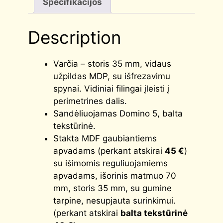
Specifikacijos
Description
Varčia – storis 35 mm, vidaus
užpildas MDP, su išfrezavimu
spynai. Vidiniai filingai įleisti į
perimetrines dalis.
Sandėliuojamas Domino 5, balta
tekstūrinė.
Stakta MDF gaubiantiems
apvadams (perkant atskirai
45 €
)
su išimomis reguliuojamiems
apvadams, išorinis matmuo 70
mm, storis 35 mm, su gumine
tarpine, nesupjauta surinkimui.
(perkant atskirai
balta tekstūrinė