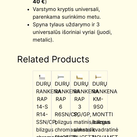
40 €
)
Varstymo kryptis universali,
parenkama surinkimo metu.
Spyna tylaus uždarymo ir 3
universalūs išoriniai vyriai (juodi,
metalic).
Related Products
DURŲ
DURŲ
DURŲ
DURŲ
RANKENA
RANKENA
RANKENA
RANKENA
RAP
RAP
RAP
KM-
14-S
6
3
9S0
R14-
R6SN/CP,
SG/GP,
MONTTI
SSN/CP,
blizgus
matinis/blizgus
auksas
blizgus
chromas/metalic
auksas
kvadratinė