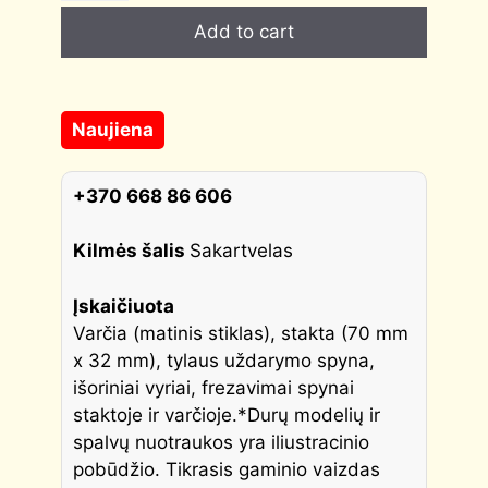
quantity
Add to cart
Naujiena
+370 668 86 606
Kilmės šalis
Sakartvelas
Įskaičiuota
Varčia (matinis stiklas), stakta (70 mm
x 32 mm), tylaus uždarymo spyna,
išoriniai vyriai, frezavimai spynai
staktoje ir varčioje.
*Durų modelių ir
spalvų nuotraukos yra iliustracinio
pobūdžio. Tikrasis gaminio vaizdas