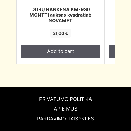
DURŲ RANKENA KM-9S0
DUR
MONTTI auksas kvadratinė
MONTT
NOVAMET
31,00
€
Add to cart
PRIVATUMO POLITIKA
APIE MUS
PARDAVIMO TAISYKLĖS