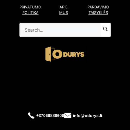
Pereiti
PRIVATUMO
APIE
PARDAVIMO
prie
POLITIKA
MUS
TAISYKLĖS
turinio
+37066886606
info@odurys.lt