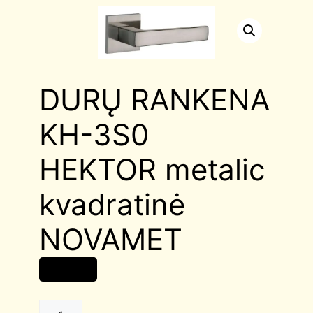
DURŲ RANKENA
KH-3S0
HEKTOR metalic
kvadratinė
NOVAMET
18,00
€
DURŲ