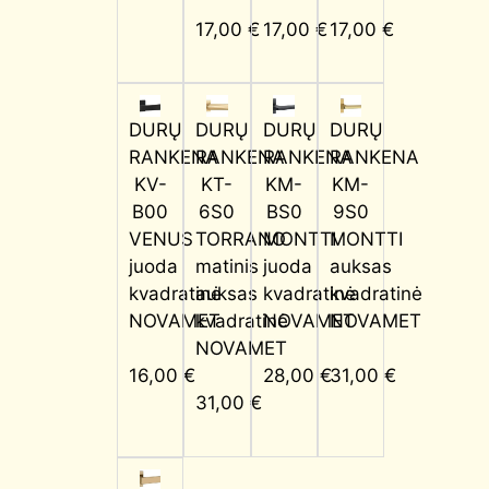
17,00
€
17,00
€
17,00
€
DURŲ
DURŲ
DURŲ
DURŲ
RANKENA
RANKENA
RANKENA
RANKENA
KV-
KT-
KM-
KM-
B00
6S0
BS0
9S0
VENUS
TORRANO
MONTTI
MONTTI
juoda
matinis
juoda
auksas
kvadratinė
auksas
kvadratinė
kvadratinė
NOVAMET
kvadratinė
NOVAMET
NOVAMET
NOVAMET
16,00
€
28,00
€
31,00
€
31,00
€