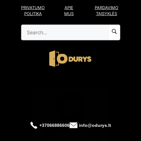
Pereiti
PRIVATUMO
APIE
PARDAVIMO
prie
POLITIKA
MUS
TAISYKLĖS
turinio
+37066886606
info@odurys.lt