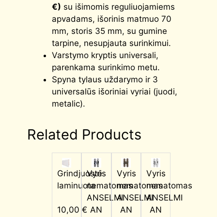
€)
su išimomis reguliuojamiems
apvadams, išorinis matmuo 70
mm, storis 35 mm, su gumine
tarpine, nesupjauta surinkimui.
Varstymo kryptis universali,
parenkama surinkimo metu.
Spyna tylaus uždarymo ir 3
universalūs išoriniai vyriai (juodi,
metalic).
Related Products
Grindjuostė
Vyris
Vyris
Vyris
laminuota
nematomas
nematomas
nematomas
ANSELMI
ANSELMI
ANSELMI
AN
AN
AN
10,00
€