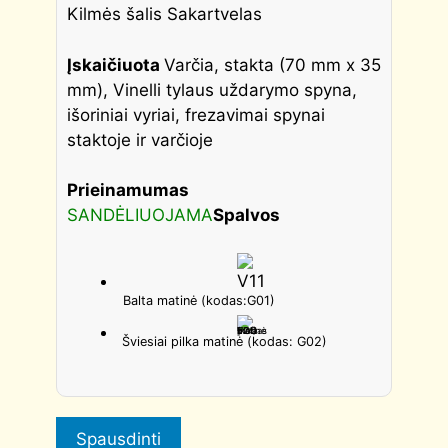
Kilmės šalis Sakartvelas
Įskaičiuota
Varčia, stakta (70 mm x 35
mm), Vinelli tylaus uždarymo spyna,
išoriniai vyriai, frezavimai spynai
staktoje ir varčioje
Prieinamumas
SANDĖLIUOJAMA
Spalvos
Balta matinė
(kodas:G01)
Šviesiai pilka matinė (kodas: G02)
Spausdinti