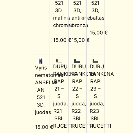
521
521
521
3D,
3D,
3D,
matinis
antikinė
baltas
chromas
bronza
15,00
€
15,00
€
15,00
€
DURŲ
DURŲ
DURŲ
Vyris
RANKENA
RANKENA
RANKENA
nematomas
RAP
RAP
RAP
ANSELMI
21 –
22 –
23 –
AN
S
S
S
521
juoda,
juoda,
juoda,
3D,
R21-
R22-
R23-
juodas
SBL
SBL
SBL
RUCETTI
RUCETTI
RUCETTI
15,00
€