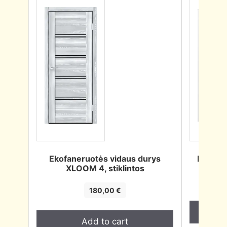
Ekofaneruotės vidaus durys
Dažyto
XLOOM 4, stiklintos
180,00
€
Add to cart