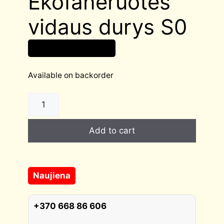
Ekofaneruotės
vidaus durys S0
Original
Current
209,00
€
185,00
€
price
price
was:
is:
Available on backorder
209,00 €.
185,00 €.
Ekofaneruotės
vidaus
durys
Add to cart
S0
quantity
Naujiena
+370 668 86 606