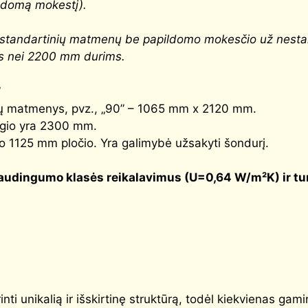
ldomą mokestį).
i nestandartinių matmenų be papildomo mokesčio už nest
s nei 2200 mm durims.
”
durų matmenys, pvz., „90” – 1065 mm x 2120 mm.
angio yra 2300 mm.
o 1125 mm pločio. Yra galimybė užsakyti šondurį.
audingumo klasės reikalavimus (
U=0,64 W/m²K
) ir t
ti unikalią ir išskirtinę struktūrą, todėl kiekvienas gamin