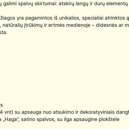
ių galimi spalvų skirtumai: atskirų langų ir durų element
iagos yra pagamintos iš unikalios, specialiai atrinktos ą
, natūralių įtrūkimų ir ertmės medienoje – didesnės ar 
sta.
as
(4 vnt) su apsauga nuo atsukimo ir dekoratyviniais dangt
 „Haga”, satino spalvos, su ilga apsaugine plokštele