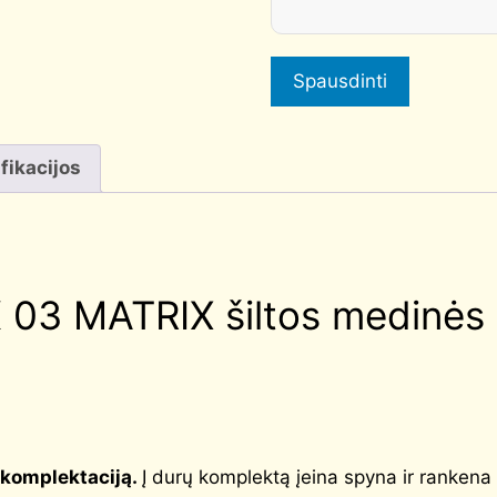
quantity
Spausdinti
fikacijos
3 MATRIX šiltos medinės 
komplektaciją
.
Į durų komplektą įeina spyna ir ranken