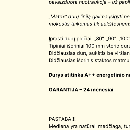
pavaizduota nuotraukoje – už papi
„Mat
rix“
durų liniją galima įsigyt
mokestis taikomas tik aukštesnėm
Įprasti durų pločiai: „80”, „90”, „100
Tipiniai išoriniai 100 mm storio 
Didžiausias durų aukštis be viršl
Didžiausias išorinis staktos matmu
Durys atitinka
A++
energetinio n
GARANTIJA – 24 mėnesiai
PASTABA!!!
Mediena yra natūrali medžiaga, turin