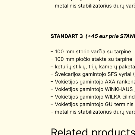
– metalinis stabilizatorius durų var
STANDART 3
(+45 eur prie STAN
– 100 mm storio varčia su tarpine
– 100 mm pločio stakta su tarpine
– keturių stiklų, trijų kamerų paket
– Šveicarijos gamintojo SFS vyriai 
– Vokietijos gamintojo AXA rankena
– Vokietijos gamintojo WINKHAUS j
– Vokietijos gamintojo WILKA cilind
– Vokietijos gamintojo GU terminis
– metalinis stabilizatorius durų var
Related product