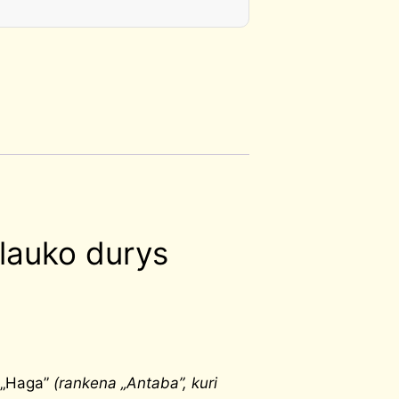
lauko durys
a „Haga”
(r
ankena „Antaba”, kuri