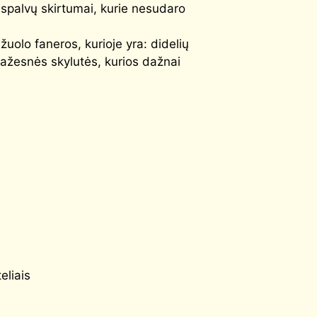
ų spalvų skirtumai, kurie nesudaro
žuolo faneros, kurioje yra: didelių
mažesnės skylutės, kurios dažnai
eliais