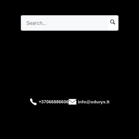
+37066886606
info@odurys.lt