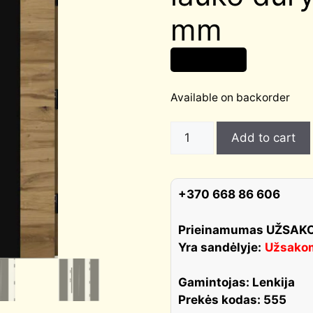
mm
2 160,00
€
Available on backorder
FERRARA
Add to cart
BLACK
03
MATRIX
+370 668 86 606
šiltos
medinės
Prieinamumas UŽSA
lauko
Yra sandėlyje:
Užsako
durys
storis
Gamintojas: Lenkija
100
Prekės kodas: 555
mm