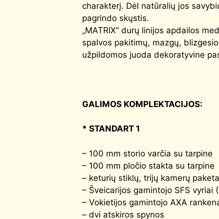
charakterį. Dėl natūralių jos savyb
pagrindo skųstis.
„MATRIX” durų linijos apdailos medž
spalvos pakitimų, mazgų, blizgesio
užpildomos juoda dekoratyvine pa
GALIMOS KOMPLEKTACIJOS:
* STANDART 1
– 100 mm storio varčia su tarpine
– 100 mm pločio stakta su tarpine
– keturių stiklų, trijų kamerų paket
– Šveicarijos gamintojo SFS vyriai 
– Vokietijos gamintojo AXA rankena
– dvi atskiros spynos