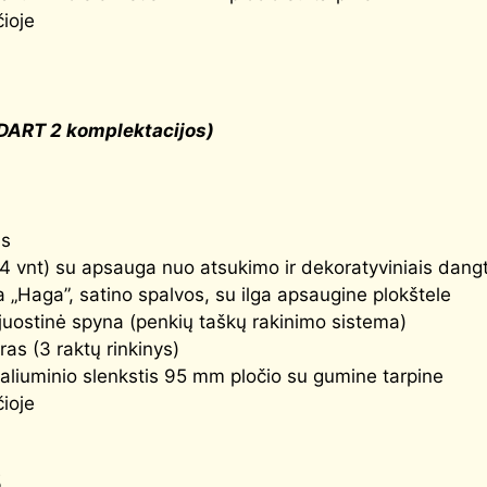
čioje
DART 2 komplektacijos)
as
(4 vnt) su apsauga nuo atsukimo ir dekoratyviniais dangt
 „Haga”, satino spalvos, su ilga apsaugine plokštele
uostinė spyna (penkių taškų rakinimo sistema)
ras (3 raktų rinkinys)
 aliuminio slenkstis 95 mm pločio su gumine tarpine
čioje
s