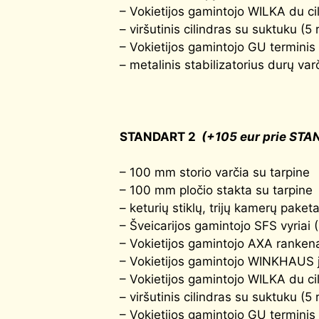
– Vokietijos gamintojo WILKA du cil
– viršutinis cilindras su suktuku (5 
– Vokietijos gamintojo GU terminis 
– metalinis stabilizatorius durų var
STANDART 2
(+105 eur prie STA
– 100 mm storio varčia su tarpine
– 100 mm pločio stakta su tarpine
– keturių stiklų, trijų kamerų paket
– Šveicarijos gamintojo SFS vyriai 
– Vokietijos gamintojo AXA rankena
– Vokietijos gamintojo WINKHAUS j
– Vokietijos gamintojo WILKA du cil
– viršutinis cilindras su suktuku (5 
– Vokietijos gamintojo GU terminis 