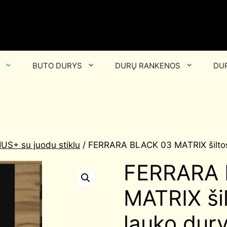
BUTO DURYS
DURŲ RANKENOS
DUR
US+ su juodu stiklu
/ FERRARA BLACK 03 MATRIX šiltos
FERRARA 
MATRIX ši
lauko dury