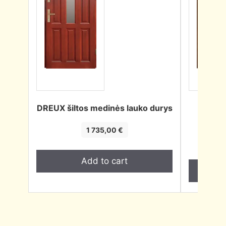
DREUX šiltos medinės lauko durys
CORBY
1 735,00
€
Add to cart