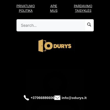
Pereiti
PRIVATUMO
APIE
PARDAVIMO
prie
POLITIKA
MUS
TAISYKLĖS
turinio
+37066886606
info@odurys.lt