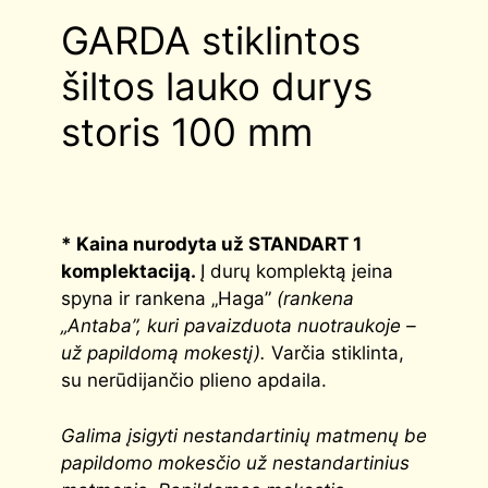
GARDA stiklintos
šiltos lauko durys
storis 100 mm
* Kaina nurodyta už STANDART 1
komplektaciją.
Į durų komplektą įeina
spyna ir rankena „Haga”
(rankena
„Antaba”, kuri pavaizduota nuotraukoje –
už papildomą mokestį).
Varčia stiklinta,
su nerūdijančio plieno apdaila.
G
alima įsigyti nestandartinių matmenų be
papildomo mokesčio už nestandartinius