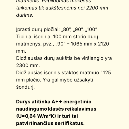
matmenis. Papildomas mokestis
taikomas tik aukštesnėms nei 2200 mm
durims.
Įprasti durų pločiai: „80”, „90”, „100”
Tipiniai išoriniai 100 mm storio durų
matmenys, pvz., „90” – 1065 mm x 2120
mm.
Didžiausias durų aukštis be viršlangio yra
2300 mm.
Didžiausias išorinis staktos matmuo 1125
mm pločio. Yra galimybė užsakyti
šondurį.
Durys atitinka
A++
energetinio
naudingumo klasės reikalavimus
(
U=0,64 W/m²K
) ir turi tai
patvirtinančius sertifikatus.