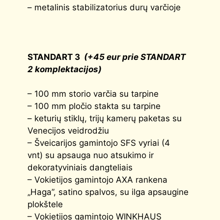
– metalinis stabilizatorius durų varčioje
STANDART 3
(+45 eur prie STANDART
2 komplektacijos)
– 100 mm storio varčia su tarpine
– 100 mm pločio stakta su tarpine
– keturių stiklų, trijų kamerų paketas su
Venecijos veidrodžiu
– Šveicarijos gamintojo SFS vyriai (4
vnt) su apsauga nuo atsukimo ir
dekoratyviniais dangteliais
– Vokietijos gamintojo AXA rankena
„Haga”, satino spalvos, su ilga apsaugine
plokštele
– Vokietijos gamintojo WINKHAUS