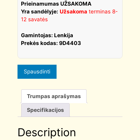
quantity
Prieinamumas UŽSAKOMA
Yra sandėlyje:
Užsakoma
terminas 8-
12 savatės
Gamintojas: Lenkija
Prekės kodas: 9D4403
Spausdinti
Trumpas aprašymas
Specifikacijos
Description