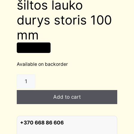
šiltos lauko
durys storis 100
mm
2 080,00
€
Available on backorder
GARDA
stiklintos
šiltos
Add to cart
lauko
durys
storis
100
+370 668 86 606
mm