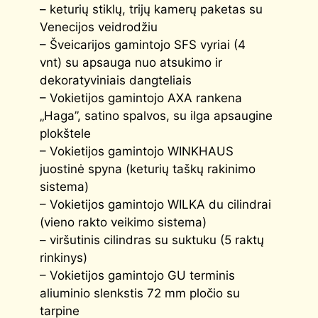
– keturių stiklų, trijų kamerų paketas su
Venecijos veidrodžiu
– Šveicarijos gamintojo SFS vyriai (4
vnt) su apsauga nuo atsukimo ir
dekoratyviniais dangteliais
– Vokietijos gamintojo AXA rankena
„Haga”, satino spalvos, su ilga apsaugine
plokštele
– Vokietijos gamintojo WINKHAUS
juostinė spyna (keturių taškų rakinimo
sistema)
– Vokietijos gamintojo WILKA du cilindrai
(vieno rakto veikimo sistema)
– viršutinis cilindras su suktuku (5 raktų
rinkinys)
– Vokietijos gamintojo GU terminis
aliuminio slenkstis 72 mm pločio su
tarpine