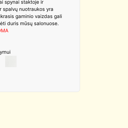
i spynai staktoje ir
r spalvų nuotraukos yra
Tikrasis gaminio vaizdas gali
rėti duris mūsų salonuose.
OMA
žymui