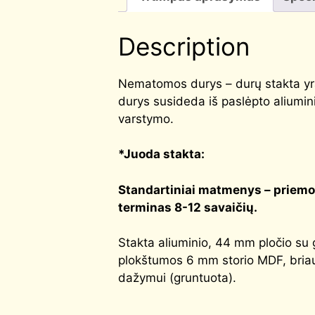
Description
Nematomos durys – durų stakta yra
durys susideda iš paslėpto aliumini
varstymo.
*Juoda stakta:
Standartiniai matmenys – priemo
terminas 8-12 savaičių.
Stakta aliuminio, 44 mm pločio su g
plokštumos 6 mm storio MDF, briau
dažymui (gruntuota).