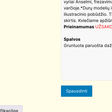
vyriai Anselmi, frezavima
varčioje.
*Durų modelių i
iliustracinio pobūdžio. 
skirtis. Kviečiame apžiū
Prieinamumas
UŽSAK
Spalvos
Gruntuota paruošta da
Spausdinti
fikacijos