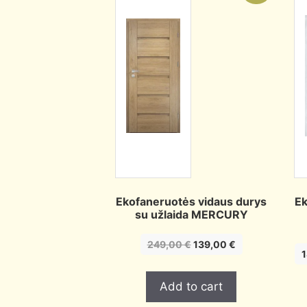
Ekofaneruotės vidaus durys
Ek
su užlaida MERCURY
Original
Current
249,00
€
139,00
€
price
price
was:
is:
Add to cart
249,00 €.
139,00 €.