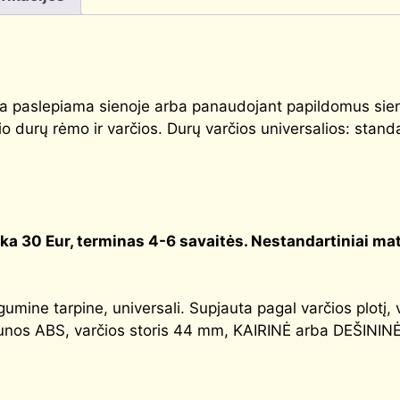
 paslepiama sienoje arba panaudojant papildomus sien
o durų rėmo ir varčios. Durų varčios universalios: standar
ka 30 Eur, terminas 4-6 savaitės. Nestandartiniai ma
umine tarpine, universali. Supjauta pagal varčios plotį,
nos ABS, varčios storis 44 mm, KAIRINĖ arba DEŠININĖ (