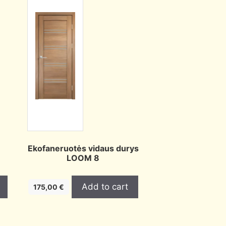
Ekofaneruotės vidaus durys
LOOM 8
Add to cart
175,00
€