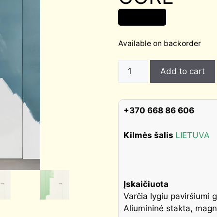
434,00
€
Available on backorder
NEMATOMOS
Add to cart
DURYS
UNI
INVISIBLE
+370 668 86 606
SOLID
CORE
Kilmės šalis
LIETUVA
quantity
Įskaičiuota
Varčia lygiu paviršiumi g
Aliumininė stakta, mag