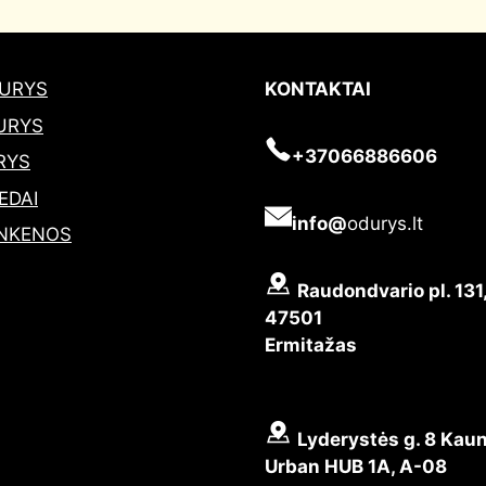
DURYS
KONTAKTAI
URYS
+37066886606
RYS
EDAI
info@
odurys.lt
NKENOS
Raudondvario pl. 131
47501
Ermitažas
Lyderystės g. 8 Kaun
Urban HUB 1A, A-08