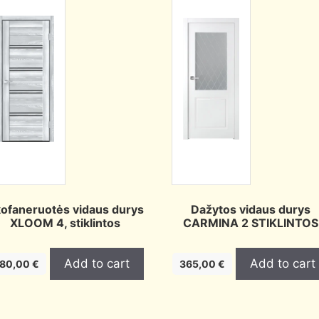
ofaneruotės vidaus durys
Dažytos vidaus durys
XLOOM 4, stiklintos
CARMINA 2 STIKLINTOS
Add to cart
Add to cart
180,00
€
365,00
€