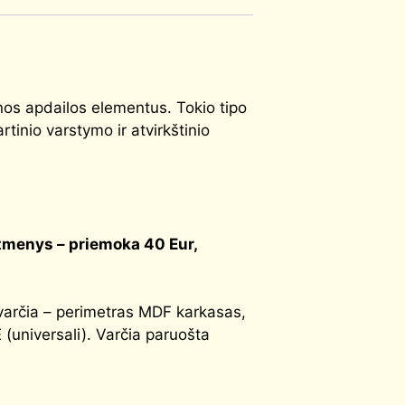
os apdailos elementus. Tokio tipo
tinio varstymo ir atvirkštinio
tmenys – priemoka 40 Eur,
 varčia – perimetras MDF karkasas,
universali). Varčia paruošta