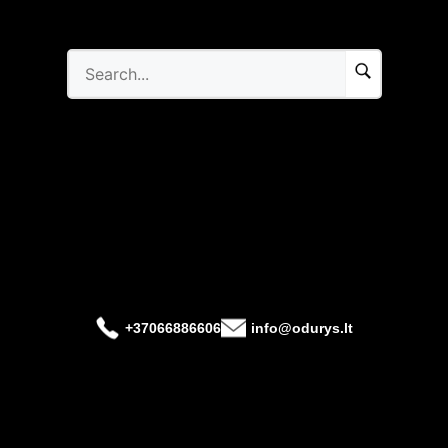
+37066886606
info@odurys.lt