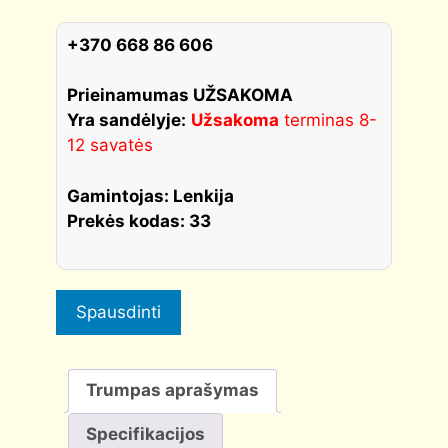
durys
storis
+370 668 86 606
100
mm
Prieinamumas UŽSAKOMA
quantity
Yra sandėlyje:
Užsakoma
terminas 8-
12 savatės
Gamintojas: Lenkija
Prekės kodas: 33
Spausdinti
Trumpas aprašymas
Specifikacijos