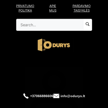
Pereiti
PRIVATUMO
APIE
PARDAVIMO
prie
POLITIKA
MUS
TAISYKLĖS
turinio
+37066886606
info@odurys.lt