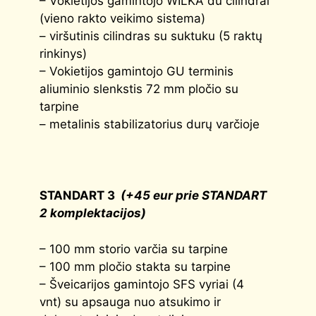
– Vokietijos gamintojo WILKA du cilindrai
(vieno rakto veikimo sistema)
– viršutinis cilindras su suktuku (5 raktų
rinkinys)
– Vokietijos gamintojo GU terminis
aliuminio slenkstis 72 mm pločio su
tarpine
– metalinis stabilizatorius durų varčioje
STANDART 3
(+45 eur prie STANDART
2 komplektacijos)
– 100 mm storio varčia su tarpine
– 100 mm pločio stakta su tarpine
– Šveicarijos gamintojo SFS vyriai (4
vnt) su apsauga nuo atsukimo ir