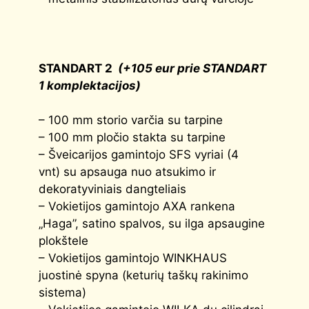
STANDART 2
(+105 eur prie STANDART
1 komplektacijos)
– 100 mm storio varčia su tarpine
– 100 mm pločio stakta su tarpine
– Šveicarijos gamintojo SFS vyriai (4
vnt) su apsauga nuo atsukimo ir
dekoratyviniais dangteliais
– Vokietijos gamintojo AXA rankena
„Haga”, satino spalvos, su ilga apsaugine
plokštele
– Vokietijos gamintojo WINKHAUS
juostinė spyna (keturių taškų rakinimo
sistema)