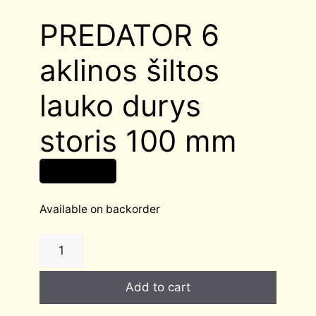
PREDATOR 6
aklinos šiltos
lauko durys
storis 100 mm
3 125,00
€
Available on backorder
PREDATOR
6
aklinos
Add to cart
šiltos
lauko