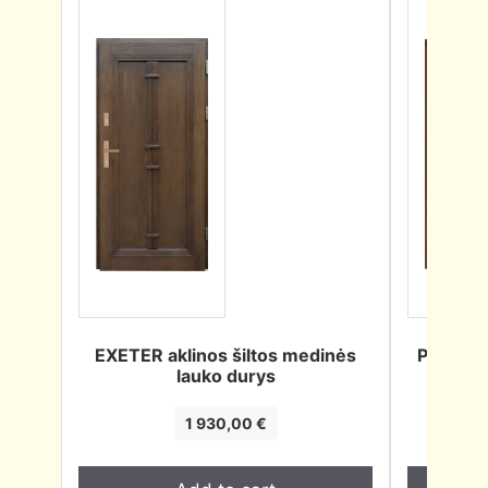
EXETER aklinos šiltos medinės
PRESTON
lauko durys
1 930,00
€