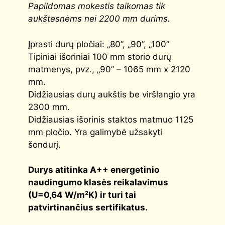
Papildomas mokestis taikomas tik
aukštesnėms nei 2200 mm durims.
Įprasti durų pločiai: „80”, „90”, „100”
Tipiniai išoriniai 100 mm storio durų
matmenys, pvz., „90” – 1065 mm x 2120
mm.
Didžiausias durų aukštis be viršlangio yra
2300 mm.
Didžiausias išorinis staktos matmuo 1125
mm pločio. Yra galimybė užsakyti
šondurį.
Durys atitinka
A++
energetinio
naudingumo klasės reikalavimus
(
U=0,64 W/m²K
) ir turi tai
patvirtinančius sertifikatus.