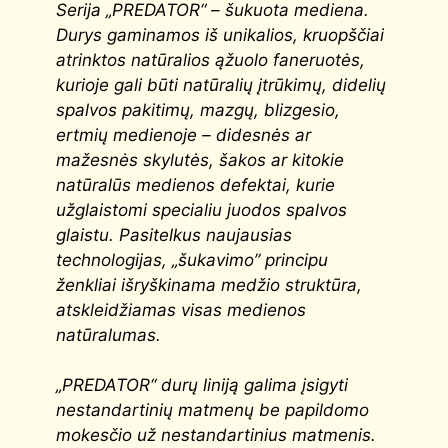
Serija „PREDATOR“ – šukuota mediena.
Durys gaminamos iš unikalios, kruopščiai
atrinktos natūralios ąžuolo faneruotės,
kurioje gali būti natūralių įtrūkimų, didelių
spalvos pakitimų, mazgų, blizgesio,
ertmių medienoje – didesnės ar
mažesnės skylutės, šakos ar kitokie
natūralūs medienos defektai, kurie
užglaistomi specialiu juodos spalvos
glaistu. Pasitelkus naujausias
technologijas, „šukavimo” principu
ženkliai išryškinama medžio struktūra,
atskleidžiamas visas medienos
natūralumas.
„PREDATOR
“
durų liniją galima įsigyti
nestandartinių matmenų be papildomo
mokesčio už nestandartinius matmenis.