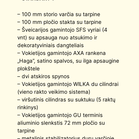
– 100 mm storio varčia su tarpine
– 100 mm pločio stakta su tarpine
– Šveicarijos gamintojo SFS vyriai (4
vnt) su apsauga nuo atsukimo ir
dekoratyviniais dangteliais
– Vokietijos gamintojo AXA rankena
„Haga”, satino spalvos, su ilga apsaugine
plokštele
– dvi atskiros spynos
– Vokietijos gamintojo WILKA du cilindrai
(vieno rakto veikimo sistema)
– viršutinis cilindras su suktuku (5 raktų
rinkinys)
– Vokietijos gamintojo GU terminis
aliuminio slenkstis 72 mm pločio su
tarpine
– metalinis stabilizatorius durų varčioje