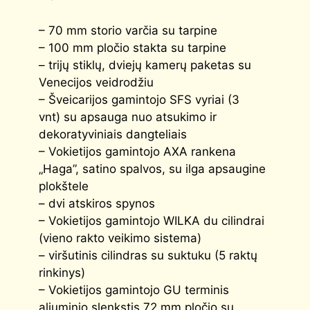
– 70 mm storio varčia su tarpine
– 100 mm pločio stakta su tarpine
– trijų stiklų, dviejų kamerų paketas su
Venecijos veidrodžiu
– Šveicarijos gamintojo SFS vyriai (3
vnt) su apsauga nuo atsukimo ir
dekoratyviniais dangteliais
– Vokietijos gamintojo AXA rankena
„Haga”, satino spalvos, su ilga apsaugine
plokštele
– dvi atskiros spynos
– Vokietijos gamintojo WILKA du cilindrai
(vieno rakto veikimo sistema)
– viršutinis cilindras su suktuku (5 raktų
rinkinys)
– Vokietijos gamintojo GU terminis
aliuminio slenkstis 72 mm pločio su