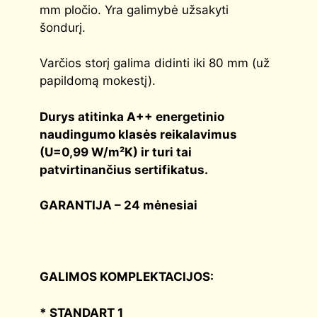
mm pločio. Yra galimybė užsakyti
šondurį.
Varčios storį galima didinti iki 80 mm (už
papildomą mokestį).
Durys atitinka
A++
energetinio
naudingumo klasės reikalavimus
(
U=0,99 W/m²K
) ir turi tai
patvirtinančius sertifikatus.
GARANTIJA – 24 mėnesiai
GALIMOS KOMPLEKTACIJOS:
*
STANDART 1