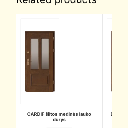
CARDIF šiltos medinės lauko
BEDFOR
durys