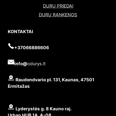
DURŲ PRIEDAI
DURŲ RANKENOS
KONTAKTAI
+37066886606
info@
odurys.lt
Raudondvario pl. 131, Kaunas, 47501
Ermitažas
Lyderystės g. 8 Kauno raj.
Urban HUB 1A, A-08