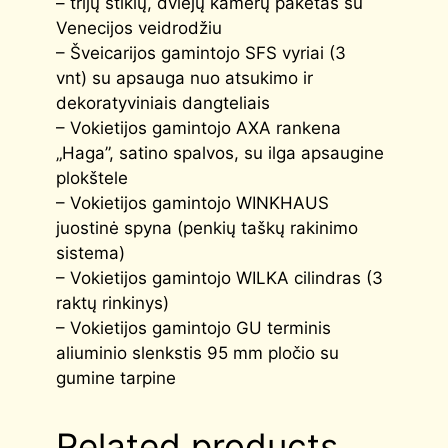
– trijų stiklų, dviejų kamerų paketas su
Venecijos veidrodžiu
– Šveicarijos gamintojo SFS vyriai (3
vnt) su apsauga nuo atsukimo ir
dekoratyviniais dangteliais
– Vokietijos gamintojo AXA rankena
„Haga”, satino spalvos, su ilga apsaugine
plokštele
– Vokietijos gamintojo WINKHAUS
juostinė spyna (penkių taškų rakinimo
sistema)
– Vokietijos gamintojo WILKA cilindras (3
raktų rinkinys)
– Vokietijos gamintojo GU terminis
aliuminio slenkstis 95 mm pločio su
gumine tarpine
Related products