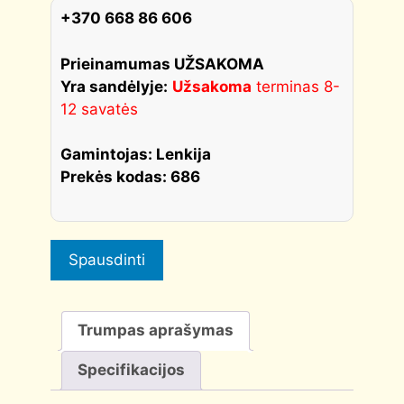
durys
+370 668 86 606
quantity
Prieinamumas UŽSAKOMA
Yra sandėlyje:
Užsakoma
terminas 8-
12 savatės
Gamintojas: Lenkija
Prekės kodas: 686
Spausdinti
Trumpas aprašymas
Specifikacijos