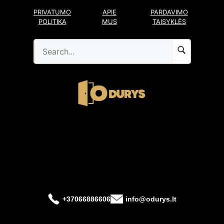
Pereiti
PRIVATUMO
APIE
PARDAVIMO
prie
POLITIKA
MUS
TAISYKLĖS
turinio
+37066886606
info@odurys.lt