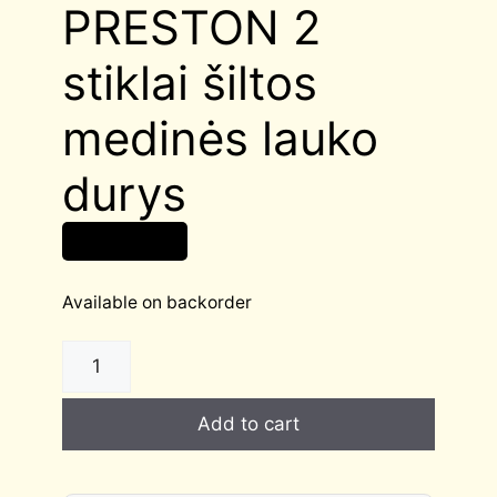
PRESTON 2
stiklai šiltos
medinės lauko
durys
2 065,00
€
Available on backorder
PRESTON
2
stiklai
Add to cart
šiltos
medinės
lauko