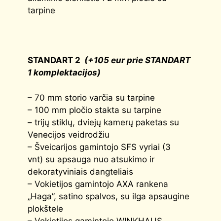
tarpine
STANDART 2
(+105 eur prie STANDART
1 komplektacijos)
– 70 mm storio varčia su tarpine
– 100 mm pločio stakta su tarpine
– trijų stiklų, dviejų kamerų paketas su
Venecijos veidrodžiu
– Šveicarijos gamintojo SFS vyriai (3
vnt) su apsauga nuo atsukimo ir
dekoratyviniais dangteliais
– Vokietijos gamintojo AXA rankena
„Haga”, satino spalvos, su ilga apsaugine
plokštele
– Vokietijos gamintojo WINKHAUS