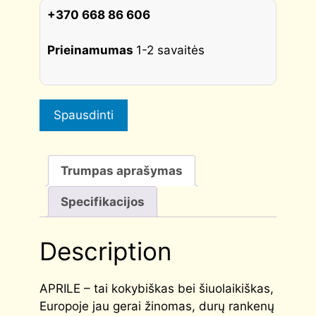
quantity
+370 668 86 606
Prieinamumas
1-2 savaitės
Spausdinti
Trumpas aprašymas
Specifikacijos
Description
APRILE – tai kokybiškas bei šiuolaikiškas,
Europoje jau gerai žinomas, durų rankenų