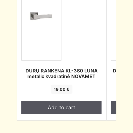
DURŲ RANKENA KL-3S0 LUNA
DURŲ R
metalic kvadratinė NOVAMET
19,00
€
Add to cart