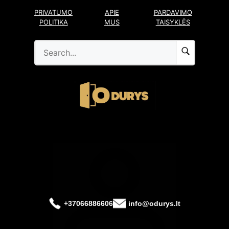
Pereiti
PRIVATUMO
APIE
PARDAVIMO
prie
POLITIKA
MUS
TAISYKLĖS
turinio
+37066886606
info@odurys.lt