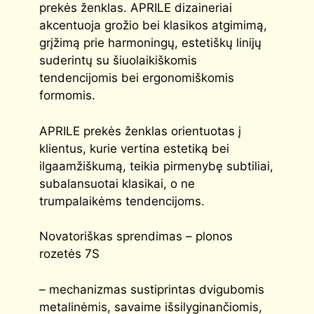
prekės ženklas. APRILE dizaineriai
akcentuoja grožio bei klasikos atgimimą,
grįžimą prie harmoningų, estetiškų linijų
suderintų su šiuolaikiškomis
tendencijomis bei ergonomiškomis
formomis.
APRILE prekės ženklas orientuotas į
klientus, kurie vertina estetiką bei
ilgaamžiškumą, teikia pirmenybę subtiliai,
subalansuotai klasikai, o ne
trumpalaikėms tendencijoms.
Novatoriškas sprendimas – plonos
rozetės 7S
– mechanizmas sustiprintas dvigubomis
metalinėmis, savaime išsilyginančiomis,