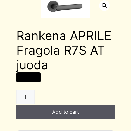
Rankena APRILE
Fragola R7S AT
juoda
37,00
€
Rankena
APRILE
Fragola
Add to cart
R7S
AT
juoda