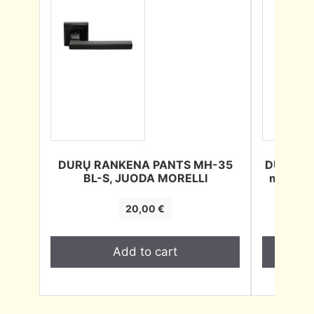
DURŲ RANKENA PANTS MH-35
DURŲ R
BL-S, JUODA MORELLI
matinis
20,00
€
Add to cart