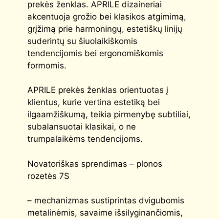
prekės ženklas. APRILE dizaineriai
akcentuoja grožio bei klasikos atgimimą,
grįžimą prie harmoningų, estetiškų linijų
suderintų su šiuolaikiškomis
tendencijomis bei ergonomiškomis
formomis.
APRILE prekės ženklas orientuotas į
klientus, kurie vertina estetiką bei
ilgaamžiškumą, teikia pirmenybę subtiliai,
subalansuotai klasikai, o ne
trumpalaikėms tendencijoms.
Novatoriškas sprendimas – plonos
rozetės 7S
– mechanizmas sustiprintas dvigubomis
metalinėmis, savaime išsilyginančiomis,