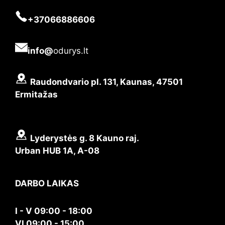
+37066886606
info@
odurys.lt
Raudondvario pl. 131, Kaunas, 47501
Ermitažas
Lyderystės g. 8 Kauno raj.
Urban HUB 1A, A-08
DARBO LAIKAS
I - V 09:00 - 18:00
VI 09:00 - 15:00