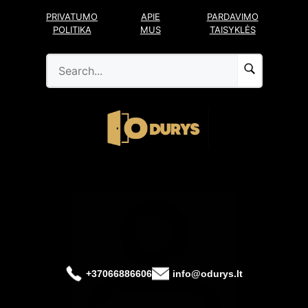
Pereiti
PRIVATUMO
APIE
PARDAVIMO
prie
POLITIKA
MUS
TAISYKLĖS
turinio
+37066886606
info@odurys.lt