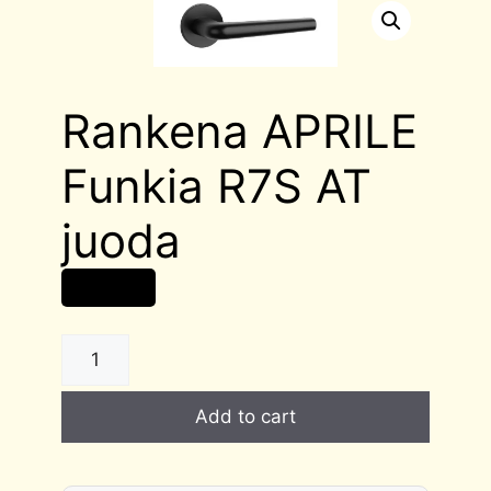
Rankena APRILE
Funkia R7S AT
juoda
46,00
€
Rankena
APRILE
Funkia
Add to cart
R7S
AT
juoda