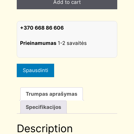
Add to cart
R7S
AT
poliruotas
chromas
+370 668 86 606
quantity
Prieinamumas
1-2 savaitės
Spausdinti
Trumpas aprašymas
Specifikacijos
Description