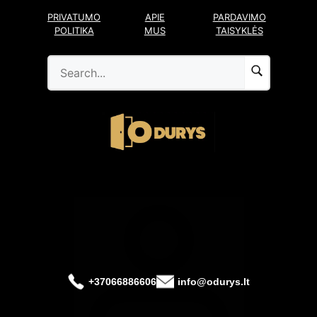
Pereiti
PRIVATUMO
APIE
PARDAVIMO
prie
POLITIKA
MUS
TAISYKLĖS
turinio
+37066886606
info@odurys.lt