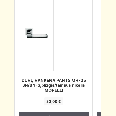
DURŲ RANKENA PANTS MH-35
DUR
SN/BN-S,blizgis/tamsus nikelis
MONT
MORELLI
20,00
€