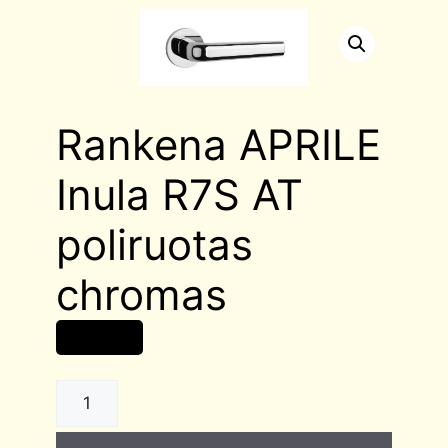
Rankena APRILE
Inula R7S AT
poliruotas
chromas
40,00
€
Rankena
APRILE
Inula