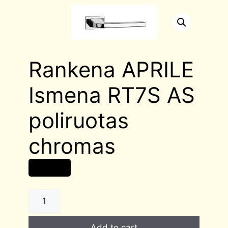
Rankena APRILE
Ismena RT7S AS
poliruotas
chromas
57,00
€
Rankena
APRILE
Ismena
Add to cart