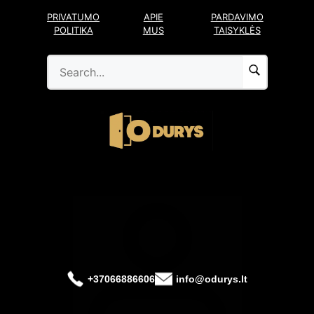
Pereiti
PRIVATUMO
APIE
PARDAVIMO
prie
POLITIKA
MUS
TAISYKLĖS
turinio
+37066886606
info@odurys.lt