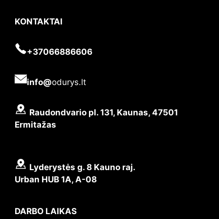
KONTAKTAI
+37066886606
info@
odurys.lt
Raudondvario pl. 131, Kaunas, 47501
Ermitažas
Lyderystės g. 8 Kauno raj.
Urban HUB 1A, A-08
DARBO LAIKAS