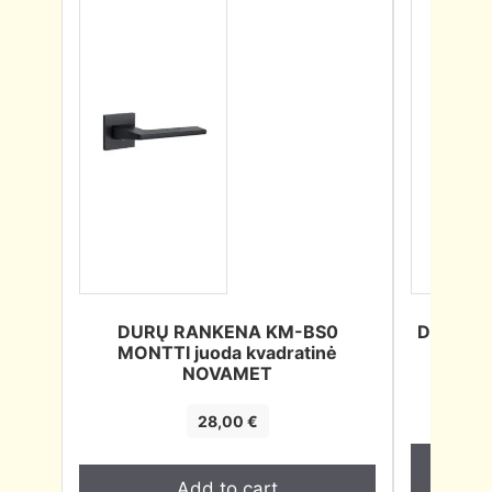
DURŲ RANKENA KM-BS0
DURŲ R
MONTTI juoda kvadratinė
NOVAMET
28,00
€
Add to cart