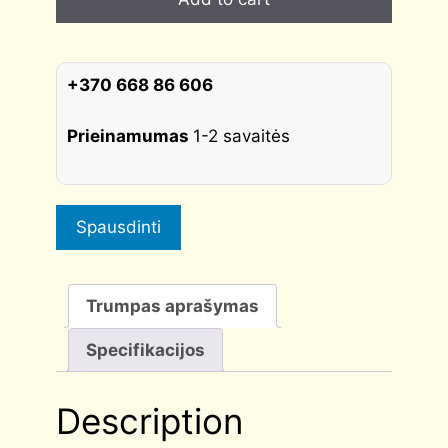
RT7S
AS
poliruotas
chromas
+370 668 86 606
quantity
Prieinamumas
1-2 savaitės
Spausdinti
Trumpas aprašymas
Specifikacijos
Description