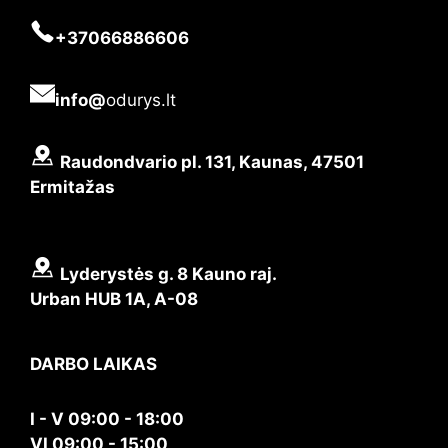
+37066886606
info@
odurys.lt
Raudondvario pl. 131, Kaunas, 47501
Ermitažas
Lyderystės g. 8 Kauno raj.
Urban HUB 1A, A-08
DARBO LAIKAS
I - V 09:00 - 18:00
VI 09:00 - 15:00