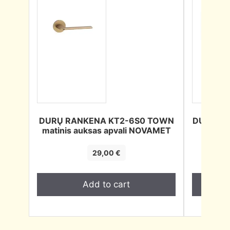
DURŲ RANKENA KT2-6S0 TOWN
DURŲ RA
matinis auksas apvali NOVAMET
juoda
29,00
€
Add to cart