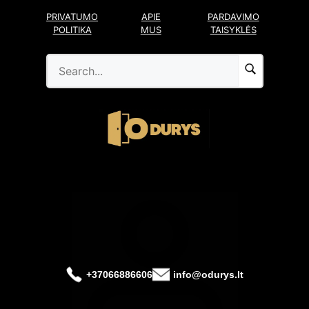
Pereiti
PRIVATUMO
APIE
PARDAVIMO
prie
POLITIKA
MUS
TAISYKLĖS
turinio
+37066886606
info@odurys.lt