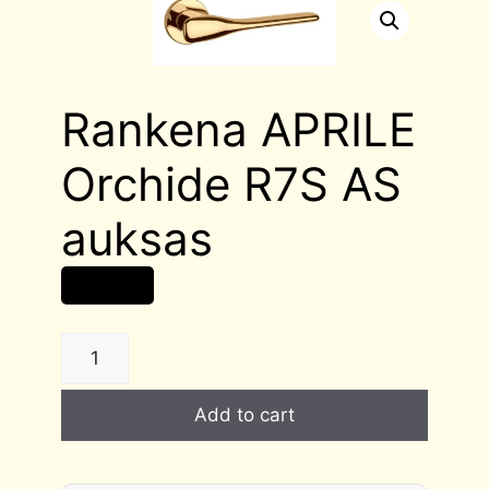
Rankena APRILE
Orchide R7S AS
auksas
66,00
€
Rankena
APRILE
Orchide
Add to cart
R7S
AS
auksas