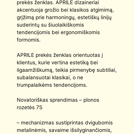
prekės ženklas. APRILE dizaineriai
akcentuoja grožio bei klasikos atgimimą,
grįžimą prie harmoningų, estetiškų linijų
suderintų su šiuolaikiškomis
tendencijomis bei ergonomiškomis
formomis.
APRILE prekės ženklas orientuotas į
klientus, kurie vertina estetiką bei
ilgaamžiškumą, teikia pirmenybę subtiliai,
subalansuotai klasikai, o ne
trumpalaikėms tendencijoms.
Novatoriškas sprendimas – plonos
rozetės 7S
– mechanizmas sustiprintas dvigubomis
metalinėmis, savaime išsilyginančiomis,