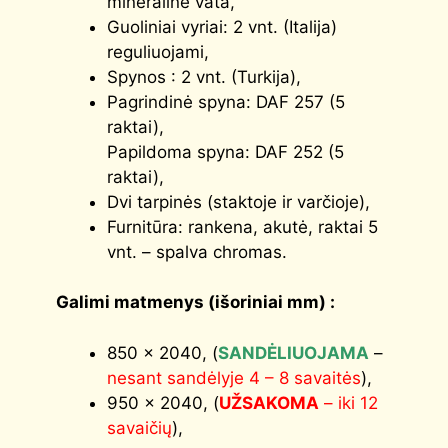
mineralinė vata,
Guoliniai vyriai: 2 vnt. (Italija)
reguliuojami,
Spynos : 2 vnt. (Turkija),
Pagrindinė spyna: DAF 257 (5
raktai),
Papildoma spyna: DAF 252 (5
raktai),
Dvi tarpinės (staktoje ir varčioje),
Furnitūra: rankena, akutė, raktai 5
vnt. – spalva chromas.
Galimi matmenys (išoriniai mm) :
850 x 2040, (
SANDĖLIUOJAMA
–
nesant sandėlyje 4 – 8 savaitės
),
950 x 2040, (
UŽSAKOMA
– iki 12
savaičių
),