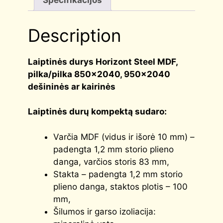
Description
Laiptinės durys Horizont Steel MDF,
pilka/pilka 850×2040, 950×2040
dešininės ar kairinės
Laiptinės durų kompektą sudaro:
Varčia MDF (vidus ir išorė 10 mm) –
padengta 1,2 mm storio plieno
danga, varčios storis 83 mm,
Stakta – padengta 1,2 mm storio
plieno danga, staktos plotis – 100
mm,
Šilumos ir garso izoliacija: