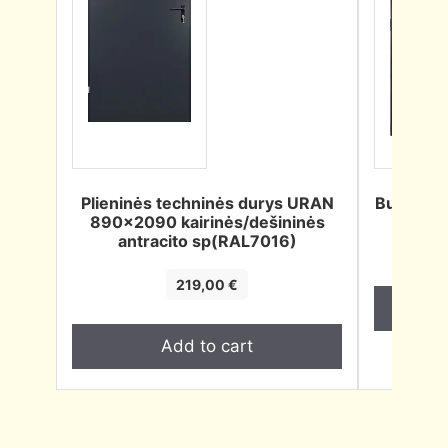
Plieninės techninės durys URAN
Buto du
890×2090 kairinės/dešininės
antracito sp(RAL7016)
219,00
€
Add to cart