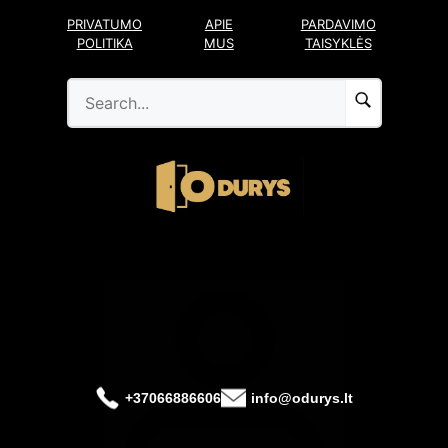
Pereiti
PRIVATUMO
APIE
PARDAVIMO
prie
POLITIKA
MUS
TAISYKLĖS
turinio
+37066886606
info@odurys.lt