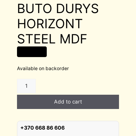
BUTO DURYS
HORIZONT
STEEL MDF
490,00
€
Available on backorder
ŠARVUOTOS
BUTO
DURYS
Add to cart
HORIZONT
STEEL
MDF
quantity
+370 668 86 606