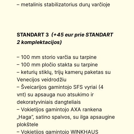
– metalinis stabilizatorius durų varčioje
STANDART 3
(+45 eur prie STANDART
2 komplektacijos)
– 100 mm storio varčia su tarpine
– 100 mm pločio stakta su tarpine
– keturių stiklų, trijų kamerų paketas su
Venecijos veidrodžiu
– Šveicarijos gamintojo SFS vyriai (4
vnt) su apsauga nuo atsukimo ir
dekoratyviniais dangteliais
– Vokietijos gamintojo AXA rankena
„Haga”, satino spalvos, su ilga apsaugine
plokštele
– Vokietijos gamintojo WINKHAUS