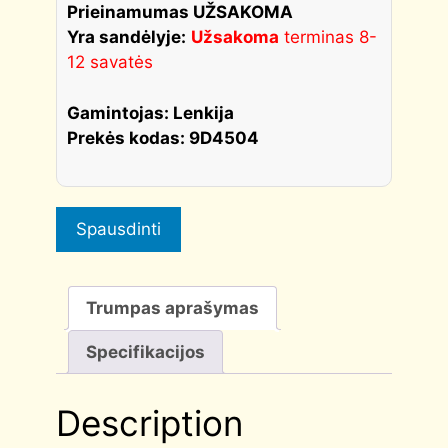
quantity
Prieinamumas UŽSAKOMA
Yra sandėlyje:
Užsakoma
terminas 8-
12 savatės
Gamintojas: Lenkija
Prekės kodas: 9D4504
Spausdinti
Trumpas aprašymas
Specifikacijos
Description