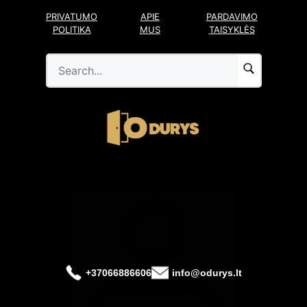
Pereiti
PRIVATUMO
APIE
PARDAVIMO
prie
POLITIKA
MUS
TAISYKLĖS
turinio
+37066886606
info@odurys.lt