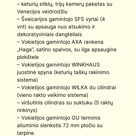
– keturių stiklų, trijų kamerų paketas su
Venecijos veidrodžiu
– Šveicarijos gamintojo SFS vyriai (4
vnt) su apsauga nuo atsukimo ir
dekoratyviniais dangteliais
– Vokietijos gamintojo AXA rankena
„Haga”, satino spalvos, su ilga apsaugine
plokštele
– Vokietijos gamintojo WINKHAUS
juostinė spyna (keturių taškų rakinimo
sistema)
– Vokietijos gamintojo WILKA du cilindrai
(vieno rakto veikimo sistema)
– viršutinis cilindras su suktuku (5 raktų
rinkinys)
– Vokietijos gamintojo GU terminis
aliuminio slenkstis 72 mm pločio su
tarpine