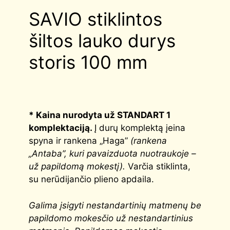
SAVIO stiklintos
šiltos lauko durys
storis 100 mm
* Kaina nurodyta už STANDART 1
komplektaciją.
Į durų komplektą įeina
spyna ir rankena „Haga”
(rankena
„Antaba”, kuri pavaizduota nuotraukoje –
už papildomą mokestį).
Varčia stiklinta,
su nerūdijančio plieno apdaila.
G
alima įsigyti nestandartinių matmenų be
papildomo mokesčio už nestandartinius