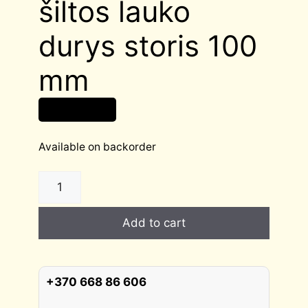
šiltos lauko
durys storis 100
mm
2 055,00
€
Available on backorder
SAVIO
stiklintos
šiltos
Add to cart
lauko
durys
storis
100
+370 668 86 606
mm