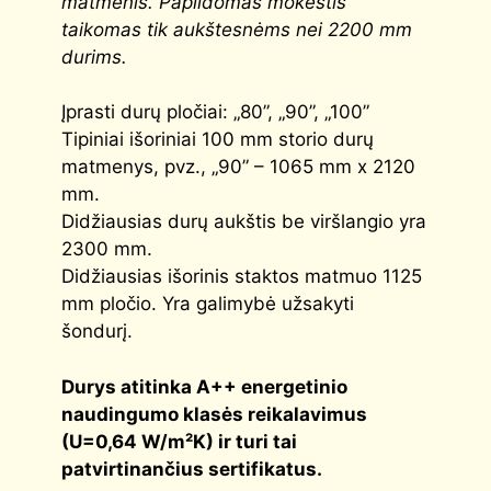
matmenis. Papildomas mokestis
taikomas tik aukštesnėms nei 2200 mm
durims.
Įprasti durų pločiai: „80”, „90”, „100”
Tipiniai išoriniai 100 mm storio durų
matmenys, pvz., „90” – 1065 mm x 2120
mm.
Didžiausias durų aukštis be viršlangio yra
2300 mm.
Didžiausias išorinis staktos matmuo 1125
mm pločio. Yra galimybė užsakyti
šondurį.
Durys atitinka
A++
energetinio
naudingumo klasės reikalavimus
(
U=0,64 W/m²K
) ir turi tai
patvirtinančius sertifikatus.