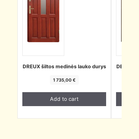
DREUX šiltos medinės lauko durys
DERBY ši
1 735,00
€
Add to cart