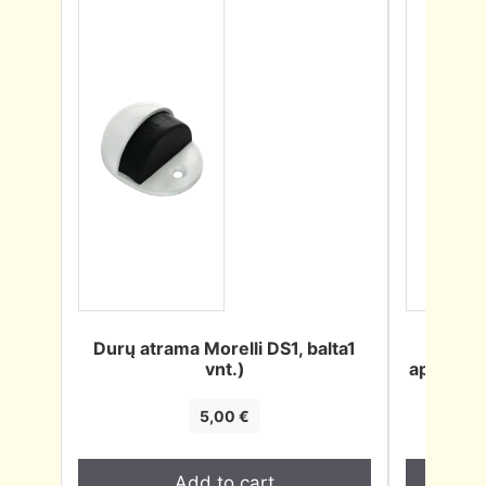
Durų atrama Morelli DS1, balta1
Cilin
vnt.)
apvalus 
5,00
€
Add to cart