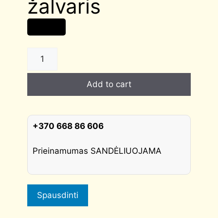
žalvaris
11,00
€
Spyna
WC
su
Add to cart
plokštele
Morelli-
Vinelli
(magnetinė),
+370 668 86 606
sendintas
žalvaris
Prieinamumas SANDĖLIUOJAMA
quantity
Spausdinti