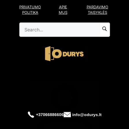
Pereiti
PRIVATUMO
APIE
PARDAVIMO
prie
POLITIKA
MUS
TAISYKLĖS
turinio
+37066886606
info@odurys.lt