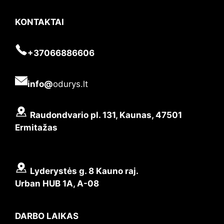
KONTAKTAI
+37066886606
info@
odurys.lt
Raudondvario pl. 131, Kaunas, 47501
Ermitažas
Lyderystės g. 8 Kauno raj.
Urban HUB 1A, A-08
DARBO LAIKAS