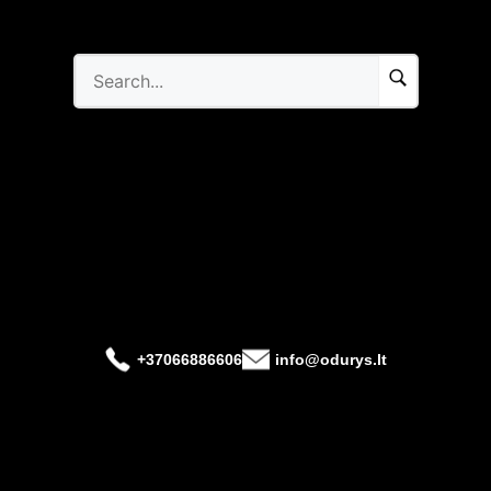
+37066886606
info@odurys.lt