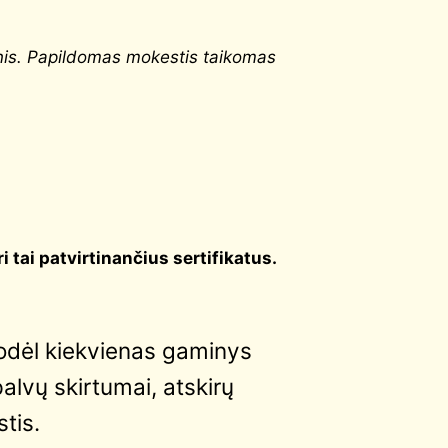
nis. Papildomas mokestis taikomas
uri tai patvirtinančius sertifikatus.
 todėl kiekvienas gaminys
palvų skirtumai, atskirų
tis.