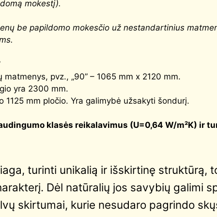
ldomą mokestį).
tmenų be papildomo mokesčio už nestandartinius matme
ims.
”
durų matmenys, pvz., „90” – 1065 mm x 2120 mm.
angio yra 2300 mm.
o 1125 mm pločio. Yra galimybė užsakyti šondurį.
audingumo klasės reikalavimus (
U=0,64 W/m²K
) ir t
ga, turinti unikalią ir išskirtinę struktūrą,
charakterį. Dėl natūralių jos savybių galimi s
lvų skirtumai, kurie nesudaro pagrindo skųs