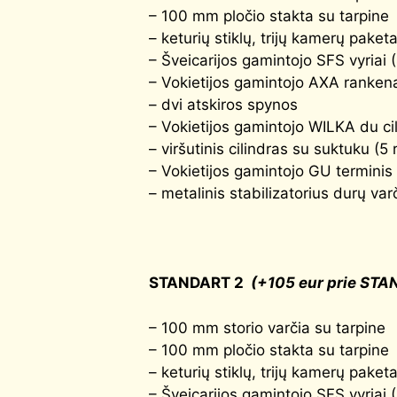
– 100 mm pločio stakta su tarpine
– keturių stiklų, trijų kamerų pake
– Šveicarijos gamintojo SFS vyriai 
– Vokietijos gamintojo AXA rankena
– dvi atskiros spynos
– Vokietijos gamintojo WILKA du cil
– viršutinis cilindras su suktuku (5 
– Vokietijos gamintojo GU terminis 
– metalinis stabilizatorius durų var
STANDART 2
(+105 eur prie STA
– 100 mm storio varčia su tarpine
– 100 mm pločio stakta su tarpine
– keturių stiklų, trijų kamerų pake
– Šveicarijos gamintojo SFS vyriai 