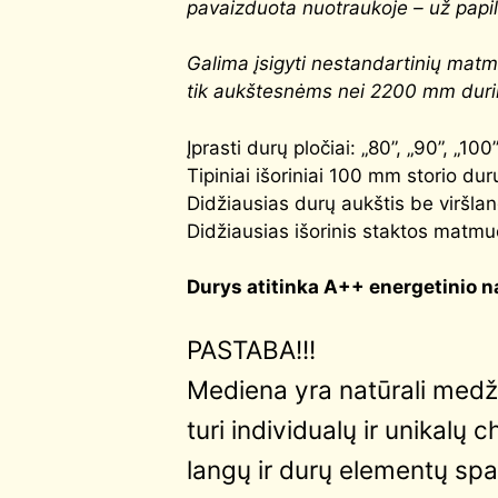
pavaizduota nuotraukoje – už papi
G
alima įsigyti nestandartinių ma
tik aukštesnėms nei 2200 mm dur
Įprasti durų pločiai: „80”, „90”, „100
Tipiniai išoriniai 100 mm storio 
Didžiausias durų aukštis be viršl
Didžiausias išorinis staktos matmu
Durys atitinka
A++
energetinio n
PASTABA!!!
Mediena yra natūrali medžia
turi individualų ir unikalų 
langų ir durų elementų spa