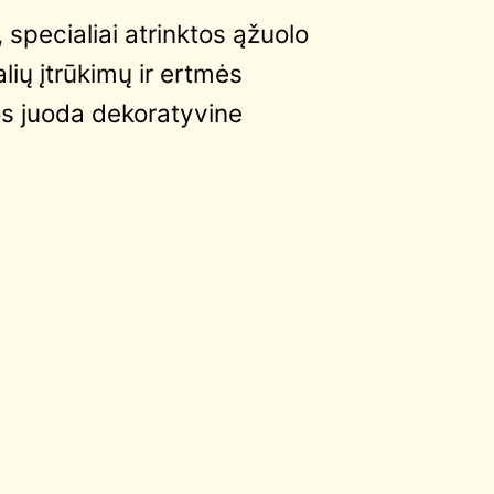
specialiai atrinktos ąžuolo
lių įtrūkimų ir ertmės
s juoda dekoratyvine