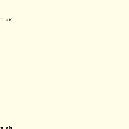
eliais
eliais