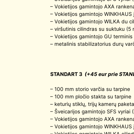
– Vokietijos gamintojo AXA rankena
– Vokietijos gamintojo WINKHAUS j
– Vokietijos gamintojo WILKA du cil
– viršutinis cilindras su suktuku (5 
– Vokietijos gamintojo GU terminis 
– metalinis stabilizatorius durų var
STANDART 3
(+45 eur prie STAN
– 100 mm storio varčia su tarpine
– 100 mm pločio stakta su tarpine
– keturių stiklų, trijų kamerų pake
– Šveicarijos gamintojo SFS vyriai 
– Vokietijos gamintojo AXA rankena
– Vokietijos gamintojo WINKHAUS j