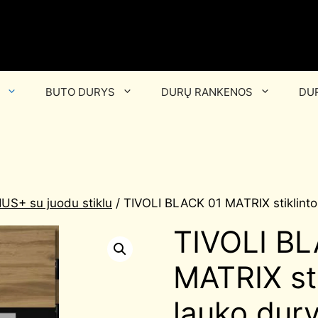
BUTO DURYS
DURŲ RANKENOS
DUR
US+ su juodu stiklu
/ TIVOLI BLACK 01 MATRIX stiklintos
TIVOLI B
MATRIX sti
lauko dury