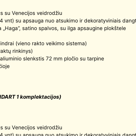
tas su Venecijos veidrodžiu
(4 vnt) su apsauga nuo atsukimo ir dekoratyviniais dangt
 „Haga”, satino spalvos, su ilga apsaugine plokštele
indrai (vieno rakto veikimo sistema)
raktų rinkinys)
aliuminio slenkstis 72 mm pločio su tarpine
čioje
NDART 1 komplektacijos)
tas su Venecijos veidrodžiu
(4 vnt) su apsauga nuo atsukimo ir dekoratyviniais dangt