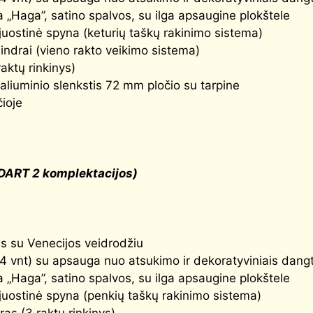
 „Haga”, satino spalvos, su ilga apsaugine plokštele
uostinė spyna (keturių taškų rakinimo sistema)
indrai (vieno rakto veikimo sistema)
raktų rinkinys)
aliuminio slenkstis 72 mm pločio su tarpine
čioje
DART 2 komplektacijos)
tas su Venecijos veidrodžiu
(4 vnt) su apsauga nuo atsukimo ir dekoratyviniais dangt
 „Haga”, satino spalvos, su ilga apsaugine plokštele
uostinė spyna (penkių taškų rakinimo sistema)