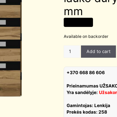
mm
2 350,00
€
Available on backorder
TIVOLI
Add to cart
BLACK
01
MATRIX
+370 668 86 606
stiklintos
šiltos
Prieinamumas UŽSA
lauko
Yra sandėlyje:
Užsako
durys
storis
Gamintojas: Lenkija
100
Prekės kodas: 258
mm