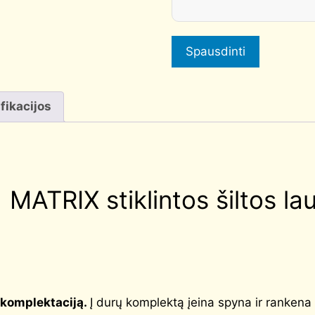
quantity
Spausdinti
fikacijos
MATRIX stiklintos šiltos lau
 komplektaciją.
Į durų komplektą įeina spyna ir rankena