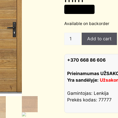
4 005,00
€
Available on backorder
VINTAGE
Add to cart
OAK
16
šiltos
+370 668 86 606
lauko
durys
Prieinamumas UŽSA
storis
Yra sandėlyje:
Užsako
100
mm
Gamintojas: Lenkija
quantity
Prekės kodas: 77777