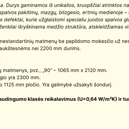
. Durys gaminamos iš unikalios, kruopščiai atrinktos nat
ių spalvos pakitimų, mazgų, blizgesio, ertmių medienoje 
 defektai, kurie užglaistomi specialiu juodos spalvos gl
 ženkliai išryškinama medžio struktūra, atskleidžiamas 
yti nestandartinių matmenų be papildomo mokesčio už ne
k aukštesnėms nei 2200 mm durims.
”
durų matmenys, pvz., „90” – 1065 mm x 2120 mm.
angio yra 2300 mm.
o 1125 mm pločio. Yra galimybė užsakyti šondurį.
audingumo klasės reikalavimus (
U=0,64 W/m²K
) ir t