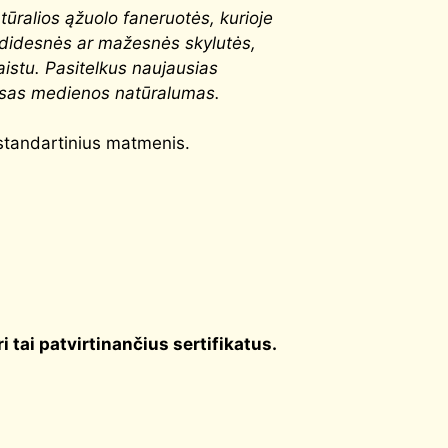
ūralios ąžuolo faneruotės, kurioje
– didesnės ar mažesnės skylutės,
aistu. Pasitelkus naujausias
visas medienos natūralumas.
standartinius matmenis.
uri tai patvirtinančius sertifikatus.