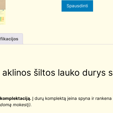
Spausdinti
fikacijos
klinos šiltos lauko durys 
komplektaciją
.
Į durų komplektą įeina spyna ir ranken
ldomą mokestį).