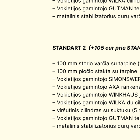
– Vokietijos gamintojo WILKA cilind
– Vokietijos gamintojo GUTMAN ter
– metalinis stabilizatorius durų var
STANDART 2
(+105 eur prie STA
– 100 mm storio varčia su tarpine (
– 100 mm pločio stakta su tarpine
– Vokietijos gamintojo SIMONSWERK 
– Vokietijos gamintojo AXA rankena
– Vokietijos gamintojo WINKHAUS j
– Vokietijos gamintojo WILKA du cil
– viršutinis cilindras su suktuku (5 
– Vokietijos gamintojo GUTMAN ter
– metalinis stabilizatorius durų var