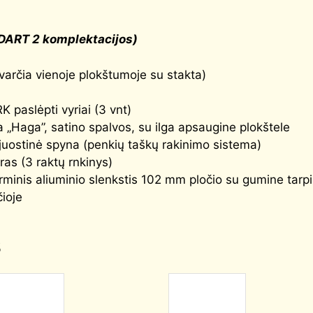
DART 2 komplektacijos)
varčia vienoje plokštumoje su stakta)
paslėpti vyriai (3 vnt)
 „Haga”, satino spalvos, su ilga apsaugine plokštele
uostinė spyna (penkių taškų rakinimo sistema)
ras (3 raktų rnkinys)
minis aliuminio slenkstis 102 mm pločio su gumine tarp
čioje
s