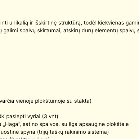
ti unikalią ir išskirtinę struktūrą, todėl kiekvienas gamin
ių galimi spalvų skirtumai, atskirų durų elementų spalvų
varčia vienoje plokštumoje su stakta)
paslėpti vyriai (3 vnt)
 „Haga”, satino spalvos, su ilga apsaugine plokštele
ostinė spyna (trijų taškų rakinimo sistema)