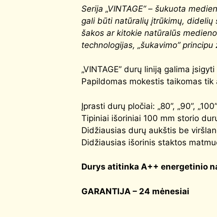
Serija „VINTAGE“ – šukuota mediena
gali būti natūralių įtrūkimų, didel
šakos ar kitokie natūralūs medienos
technologijas, „šukavimo” principu
„VINTAGE” durų liniją galima įsig
Papildomas mokestis taikomas ti
Įprasti durų pločiai: „80”, „90”, „100
Tipiniai išoriniai 100 mm storio 
Didžiausias durų aukštis be viršl
Didžiausias išorinis staktos matmu
Durys atitinka
A++
energetinio n
GARANTIJA – 24 mėnesiai