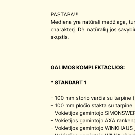
PASTABA!!!
Mediena yra natūrali medžiaga, turin
charakterį. Dėl natūralių jos savyb
skųstis.
GALIMOS KOMPLEKTACIJOS:
* STANDART 1
– 100 mm storio varčia su tarpine (
– 100 mm pločio stakta su tarpine
– Vokietijos gamintojo SIMONSWERK 
– Vokietijos gamintojo AXA rankena
– Vokietijos gamintojo WINKHAUS ju