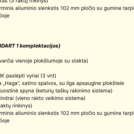
ras (3 raktų rnkinys)
minis aliuminio slenkstis 102 mm pločio su gumine tarp
čioje
NDART 1 komplektacijos)
varčia vienoje plokštumoje su stakta)
paslėpti vyriai (3 vnt)
 „Haga”, satino spalvos, su ilga apsaugine plokštele
uostinė spyna (keturių taškų rakinimo sistema)
indrai (vieno rakto veikimo sistema)
raktų rinkinys)
minis aliuminio slenkstis 102 mm pločio su gumine tarp
čioje