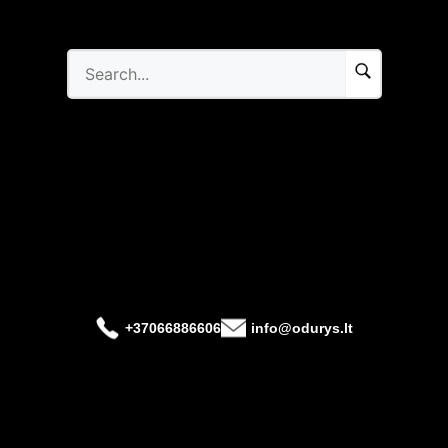
+37066886606
info@odurys.lt