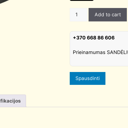
WC
Add to cart
užraktas
Morelli
kvadratinis,
+370 668 86 606
juodas
quantity
Prieinamumas SANDĖ
Spausdinti
fikacijos