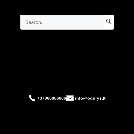
+37066886606
info@odurys.lt