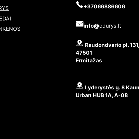
+37066886606
RYS
EDAI
info@
odurys.lt
NKENOS
Raudondvario pl. 131
47501
Ermitažas
Lyderystės g. 8 Kaun
Urban HUB 1A, A-08
© 2026 Odurys
• Built with
GeneratePress