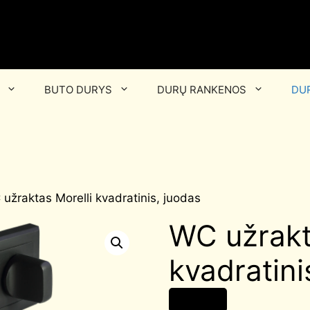
BUTO DURYS
DURŲ RANKENOS
DUR
užraktas Morelli kvadratinis, juodas
WC užrakt
kvadratini
14,00
€