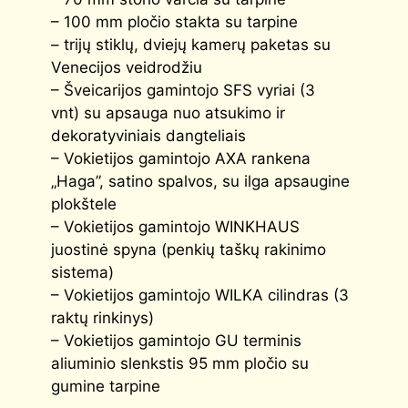
– 100 mm pločio stakta su tarpine
– trijų stiklų, dviejų kamerų paketas su
Venecijos veidrodžiu
– Šveicarijos gamintojo SFS vyriai (3
vnt) su apsauga nuo atsukimo ir
dekoratyviniais dangteliais
– Vokietijos gamintojo AXA rankena
„Haga”, satino spalvos, su ilga apsaugine
plokštele
– Vokietijos gamintojo WINKHAUS
juostinė spyna (penkių taškų rakinimo
sistema)
– Vokietijos gamintojo WILKA cilindras (3
raktų rinkinys)
– Vokietijos gamintojo GU terminis
aliuminio slenkstis 95 mm pločio su
gumine tarpine