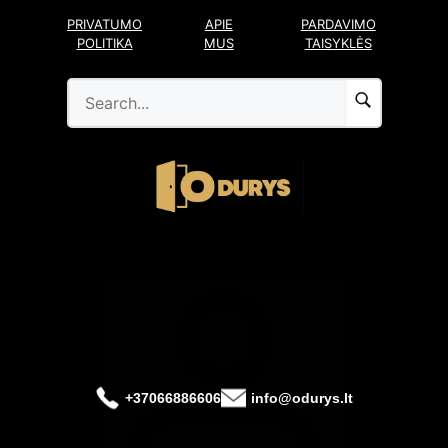
Pereiti
PRIVATUMO
APIE
PARDAVIMO
prie
POLITIKA
MUS
TAISYKLĖS
turinio
+37066886606
info@odurys.lt