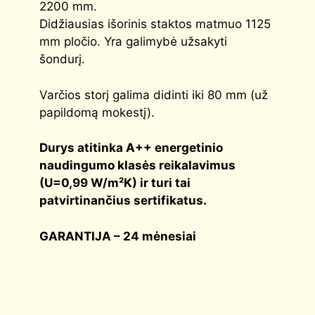
2200 mm.
Didžiausias išorinis staktos matmuo 1125
mm pločio. Yra galimybė užsakyti
šondurį.
Varčios storį galima didinti iki 80 mm (už
papildomą mokestį).
Durys atitinka
A++
energetinio
naudingumo klasės reikalavimus
(
U=0,99 W/m²K
) ir turi tai
patvirtinančius sertifikatus.
GARANTIJA – 24 mėnesiai