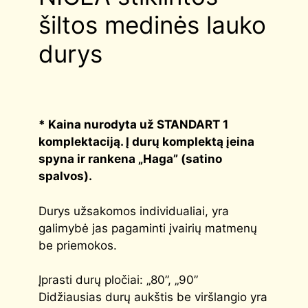
šiltos medinės lauko
durys
*
Kaina nurodyta už STANDART 1
komplektaciją
. Į durų komplektą įeina
spyna ir rankena „Haga” (satino
spalvos).
Durys užsakomos individualiai, yra
galimybė jas pagaminti įvairių matmenų
be priemokos.
Įprasti durų pločiai: „80”, „90”
Didžiausias durų aukštis be viršlangio yra