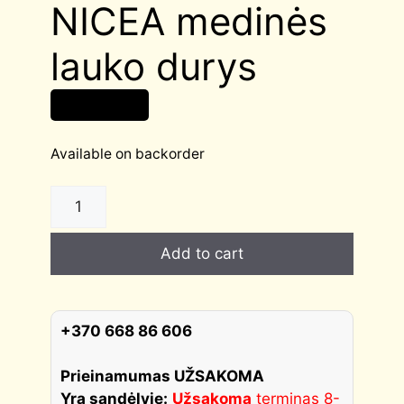
NICEA medinės
lauko durys
1 950,00
€
Available on backorder
NICEA
medinės
lauko
Add to cart
durys
quantity
+370 668 86 606
Prieinamumas UŽSAKOMA
Yra sandėlyje:
Užsakoma
terminas 8-