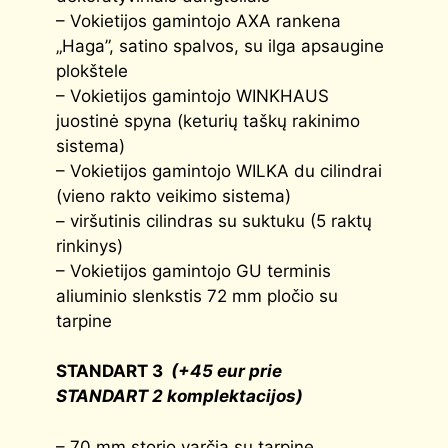
– Vokietijos gamintojo AXA rankena
„Haga”, satino spalvos, su ilga apsaugine
plokštele
– Vokietijos gamintojo WINKHAUS
juostinė spyna (keturių taškų rakinimo
sistema)
– Vokietijos gamintojo WILKA du cilindrai
(vieno rakto veikimo sistema)
– viršutinis cilindras su suktuku (5 raktų
rinkinys)
– Vokietijos gamintojo GU terminis
aliuminio slenkstis 72 mm pločio su
tarpine
STANDART 3
(+45 eur prie
STANDART
2
komplektacijos)
– 70 mm storio varčia su tarpine