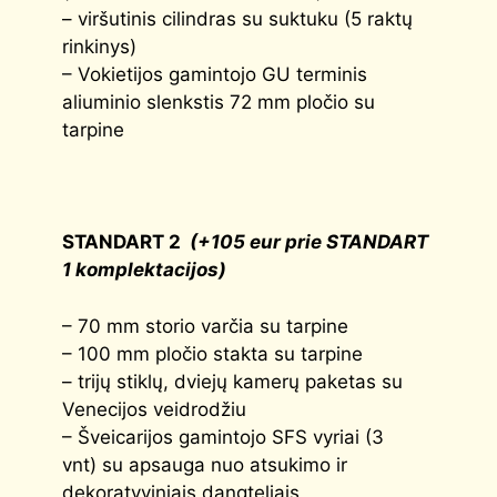
– viršutinis cilindras su suktuku (5 raktų
rinkinys)
– Vokietijos gamintojo GU terminis
aliuminio slenkstis 72 mm pločio su
tarpine
STANDART 2
(+105 eur prie STANDART
1 komplektacijos)
– 70 mm storio varčia su tarpine
– 100 mm pločio stakta su tarpine
– trijų stiklų, dviejų kamerų paketas su
Venecijos veidrodžiu
– Šveicarijos gamintojo SFS vyriai (3
vnt) su apsauga nuo atsukimo ir
dekoratyviniais dangteliais