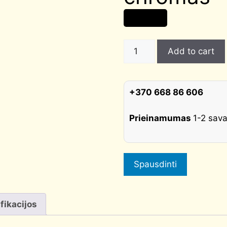
83,00
€
Rankena
Add to cart
APRILE
Lupina
RT7S
+370 668 86 606
AS
poliruotas
Prieinamumas
1-2 sava
chromas
quantity
Spausdinti
fikacijos