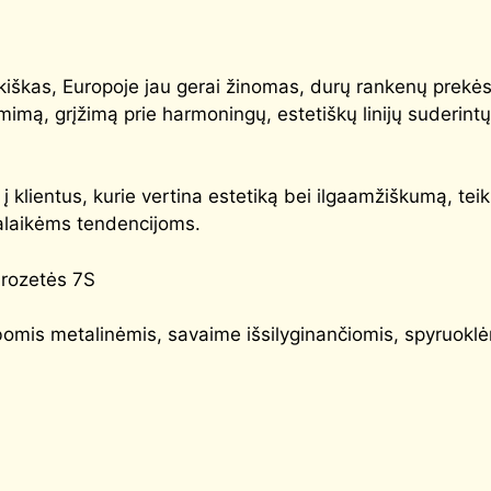
ikiškas, Europoje jau gerai žinomas, durų rankenų prekės
mimą, grįžimą prie harmoningų, estetiškų linijų suderint
 klientus, kurie vertina estetiką bei ilgaamžiškumą, teik
palaikėms tendencijoms.
 rozetės 7S
omis metalinėmis, savaime išsilyginančiomis, spyruoklė