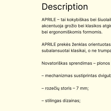
Description
APRILE – tai kokybiškas bei šiuola
akcentuoja grožio bei klasikos atgi
bei ergonomiškomis formomis.
APRILE prekės ženklas orientuotas į
subalansuotai klasikai, o ne trum
Novatoriškas sprendimas – plonos
– mechanizmas sustiprintas dvigub
– rozečių storis – 7 mm;
– stilingas dizainas;