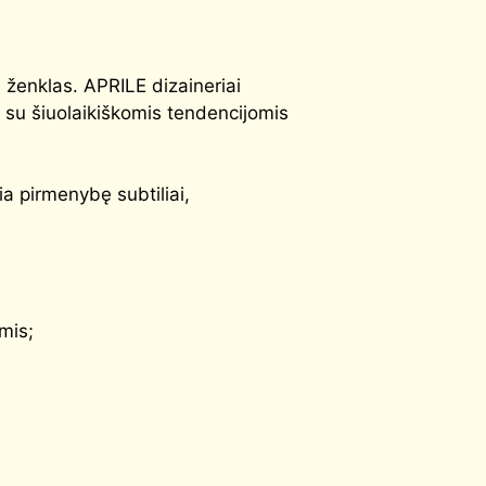
 ženklas. APRILE dizaineriai
ų su šiuolaikiškomis tendencijomis
ia pirmenybę subtiliai,
mis;