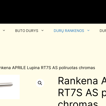
BUTO DURYS
DURŲ RANKENOS
DUR
nkena APRILE Lupina RT7S AS poliruotas chromas
Rankena A
RT7S AS p
chromas