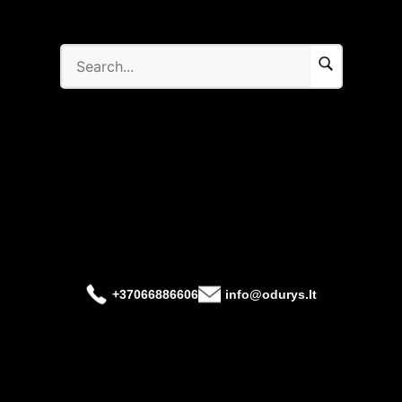
+37066886606
info@odurys.lt