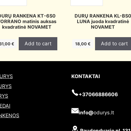
DURŲ RANKENA KT-6S0
DURŲ RANKENA KL-BS
ORRANO matinis auksas
LUNA juoda kvadratinė
kvadratinė NOVAMET
NOVAMET
Add to cart
Add to cart
31,00
€
18,00
€
DURYS
KONTAKTAI
URYS
+37066886606
RYS
EDAI
info@
odurys.lt
NKENOS
Raudondvario pl. 131