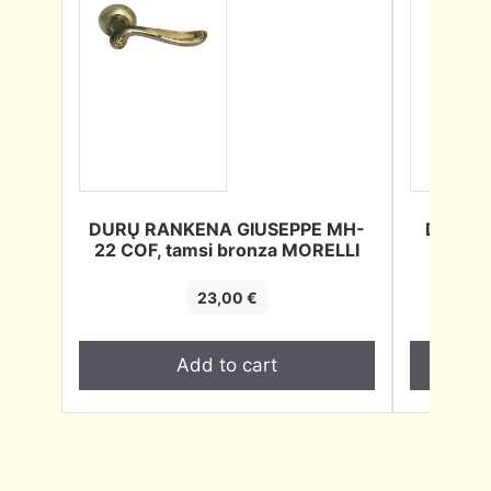
DURŲ RANKENA GIUSEPPE MH-
DURŲ 
22 COF, tamsi bronza MORELLI
juoda
23,00
€
Add to cart