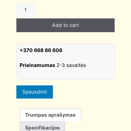
Rankena
Pandora
Q
Add to cart
poliruotas
chromas
CORONA
quantity
+370 668 86 606
Prieinamumas
2-3 savaitės
Spausdinti
Trumpas aprašymas
Specifikacijos