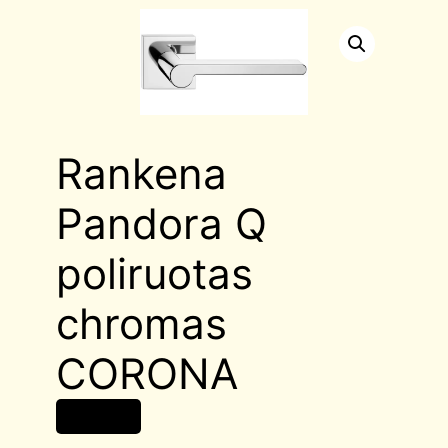
Rankena
Pandora Q
poliruotas
chromas
CORONA
39,00
€