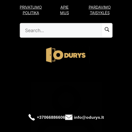
Pereiti
PRIVATUMO
APIE
PARDAVIMO
prie
POLITIKA
MUS
TAISYKLĖS
turinio
+37066886606
info@odurys.lt