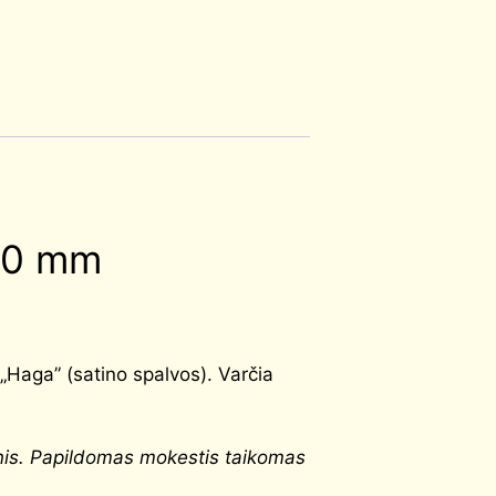
100 mm
„Haga” (satino spalvos).
Varčia
nis. Papildomas mokestis taikomas