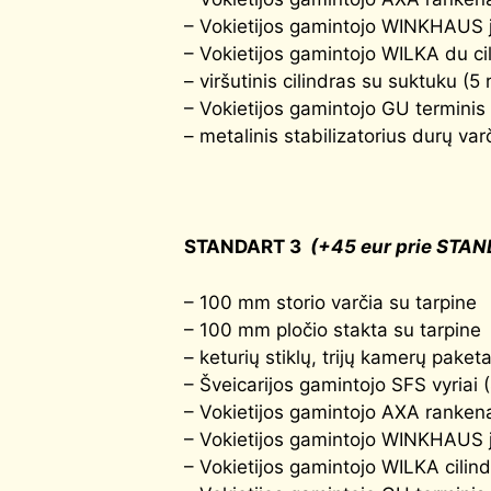
– Vokietijos gamintojo WINKHAUS j
– Vokietijos gamintojo WILKA du cil
– viršutinis cilindras su suktuku (5 
– Vokietijos gamintojo GU terminis 
– metalinis stabilizatorius durų var
STANDART 3
(+45 eur prie STAN
– 100 mm storio varčia su tarpine
– 100 mm pločio stakta su tarpine
– keturių stiklų, trijų kamerų pake
– Šveicarijos gamintojo SFS vyriai 
– Vokietijos gamintojo AXA rankena
– Vokietijos gamintojo WINKHAUS j
– Vokietijos gamintojo WILKA cilind