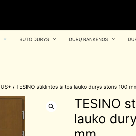
BUTO DURYS
DURŲ RANKENOS
DUR
LIUS+
/ TESINO stiklintos šiltos lauko durys storis 100 m
TESINO sti
lauko dury
mm