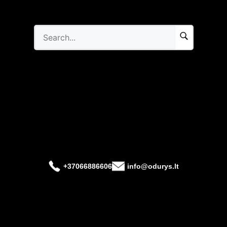
+37066886606
info@odurys.lt