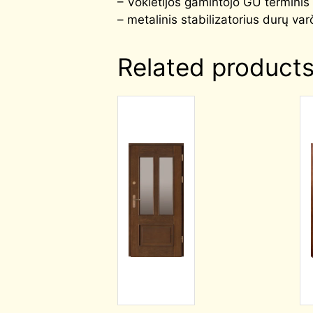
– Vokietijos gamintojo GU terminis
– metalinis stabilizatorius durų var
Related product