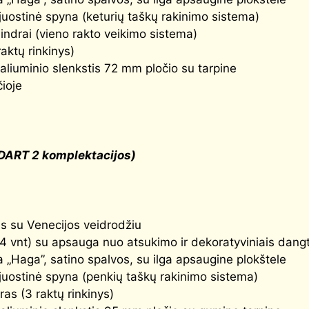
uostinė spyna (keturių taškų rakinimo sistema)
indrai (vieno rakto veikimo sistema)
raktų rinkinys)
aliuminio slenkstis 72 mm pločio su tarpine
čioje
DART 2 komplektacijos)
tas su Venecijos veidrodžiu
(4 vnt) su apsauga nuo atsukimo ir dekoratyviniais dangt
 „Haga”, satino spalvos, su ilga apsaugine plokštele
uostinė spyna (penkių taškų rakinimo sistema)
ras (3 raktų rinkinys)