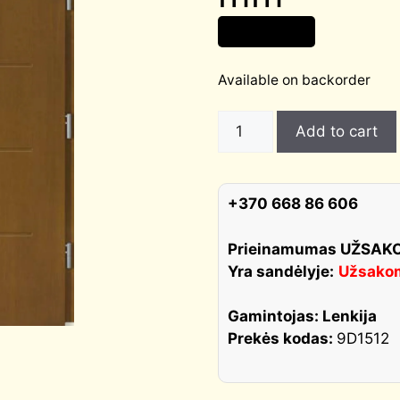
1 965,00
€
Available on backorder
TESINO
Add to cart
stiklintos
šiltos
lauko
+370 668 86 606
durys
storis
Prieinamumas UŽSA
100
Yra sandėlyje:
Užsako
mm
quantity
Gamintojas: Lenkija
Prekės kodas:
9D1512