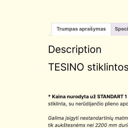
Trumpas aprašymas
Speci
Description
TESINO stiklintos
* Kaina nurodyta už STANDART 1
stiklinta, su nerūdijančio plieno apd
G
alima įsigyti nestandartinių ma
tik aukštesnėms nei 2200 mm dur