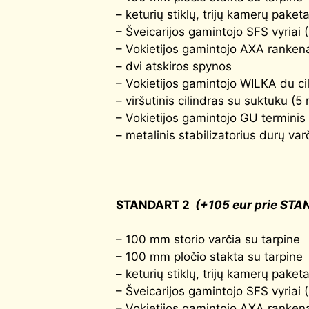
– keturių stiklų, trijų kamerų pake
– Šveicarijos gamintojo SFS vyriai 
– Vokietijos gamintojo AXA rankena
– dvi atskiros spynos
– Vokietijos gamintojo WILKA du cil
– viršutinis cilindras su suktuku (5 
– Vokietijos gamintojo GU terminis 
– metalinis stabilizatorius durų var
STANDART 2
(+105 eur prie STA
– 100 mm storio varčia su tarpine
– 100 mm pločio stakta su tarpine
– keturių stiklų, trijų kamerų pake
– Šveicarijos gamintojo SFS vyriai 
– Vokietijos gamintojo AXA rankena