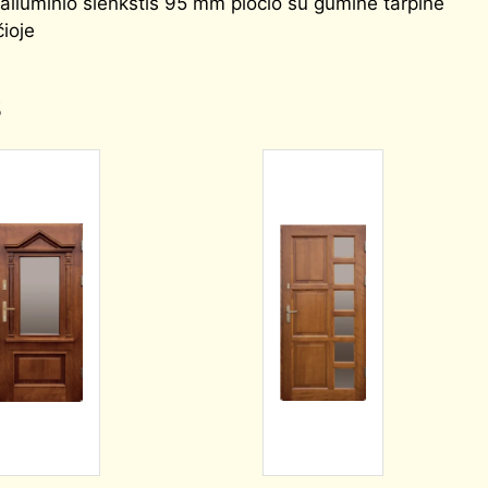
 aliuminio slenkstis 95 mm pločio su gumine tarpine
čioje
s