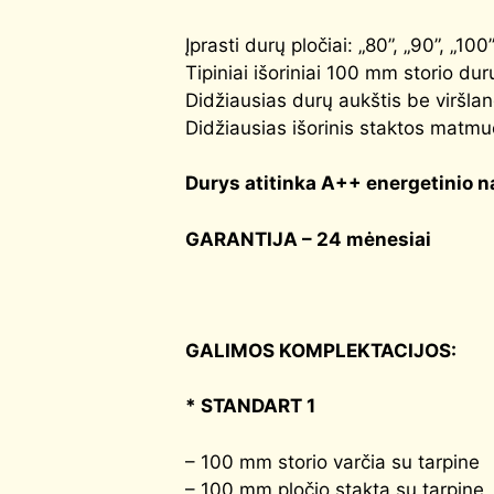
Įprasti durų pločiai: „80”, „90”, „100
Tipiniai išoriniai 100 mm storio 
Didžiausias durų aukštis be viršl
Didžiausias išorinis staktos matmu
Durys atitinka
A++
energetinio n
GARANTIJA – 24 mėnesiai
GALIMOS KOMPLEKTACIJOS:
* STANDART 1
– 100 mm storio varčia su tarpine
– 100 mm pločio stakta su tarpine