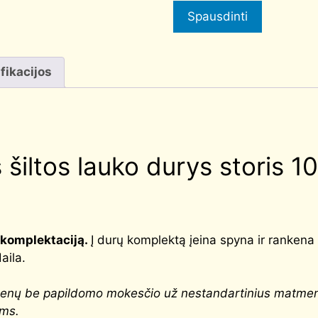
Spausdinti
fikacijos
 šiltos lauko durys storis 
 komplektaciją.
Į durų komplektą įeina spyna ir rankena 
aila.
tmenų be papildomo mokesčio už nestandartinius matme
ims.