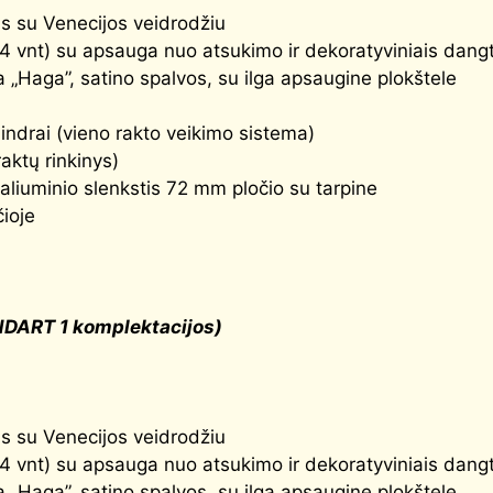
tas su Venecijos veidrodžiu
(4 vnt) su apsauga nuo atsukimo ir dekoratyviniais dangt
 „Haga”, satino spalvos, su ilga apsaugine plokštele
indrai (vieno rakto veikimo sistema)
raktų rinkinys)
aliuminio slenkstis 72 mm pločio su tarpine
čioje
NDART 1 komplektacijos)
tas su Venecijos veidrodžiu
(4 vnt) su apsauga nuo atsukimo ir dekoratyviniais dangt
 „Haga”, satino spalvos, su ilga apsaugine plokštele