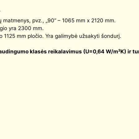
”
durų matmenys, pvz., „90” – 1065 mm x 2120 mm.
angio yra 2300 mm.
o 1125 mm pločio. Yra galimybė užsakyti šondurį.
audingumo klasės reikalavimus (
U=0,64 W/m²K
) ir t